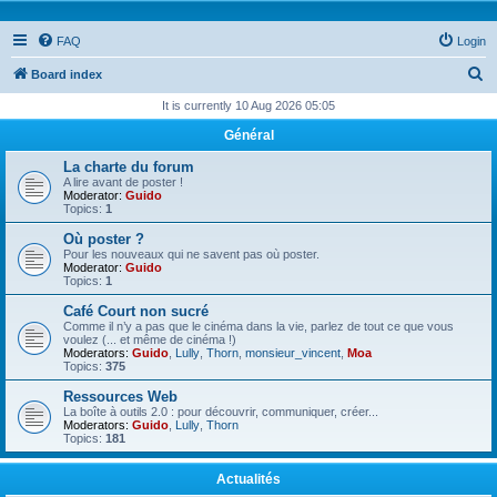
FAQ
Login
S
Board index
e
It is currently 10 Aug 2026 05:05
a
Général
r
La charte du forum
c
A lire avant de poster !
Moderator:
Guido
h
Topics:
1
Où poster ?
Pour les nouveaux qui ne savent pas où poster.
Moderator:
Guido
Topics:
1
Café Court non sucré
Comme il n’y a pas que le cinéma dans la vie, parlez de tout ce que vous
voulez (... et même de cinéma !)
Moderators:
Guido
,
Lully
,
Thorn
,
monsieur_vincent
,
Moa
Topics:
375
Ressources Web
La boîte à outils 2.0 : pour découvrir, communiquer, créer...
Moderators:
Guido
,
Lully
,
Thorn
Topics:
181
Actualités