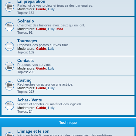
En préparation
Parlez ici de vos projets et trouvez des partenaires.
Moderators:
Guido
,
Lully
Topics:
154
Scénario
Cherchez des histoires avec ceux qui en font.
Moderators:
Guido
,
Lully
,
Moa
Topics:
92
Tournages
Proposez des postes sur vos films.
Moderators:
Guido
,
Lully
Topics:
182
Contacts
Proposez vos services.
Moderators:
Guido
,
Lully
Topics:
205
Casting
Recherchez un acteur ou une actrice.
Moderators:
Guido
,
Lully
Topics:
273
Achat - Vente
Vendez et achetez du matériel, des logiciels...
Moderators:
Guido
,
Lully
Topics:
24
Technique
L'image et le son
Ici on parle de l'image et du son, des nouveautés, des problèmes.