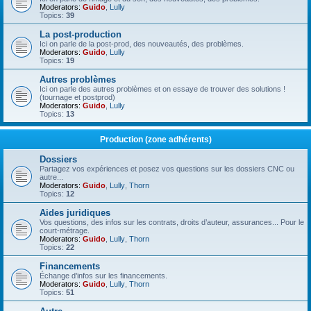
Moderators:
Guido
,
Lully
Topics:
39
La post-production
Ici on parle de la post-prod, des nouveautés, des problèmes.
Moderators:
Guido
,
Lully
Topics:
19
Autres problèmes
Ici on parle des autres problèmes et on essaye de trouver des solutions !
(tournage et postprod)
Moderators:
Guido
,
Lully
Topics:
13
Production (zone adhérents)
Dossiers
Partagez vos expériences et posez vos questions sur les dossiers CNC ou
autre...
Moderators:
Guido
,
Lully
,
Thorn
Topics:
12
Aides juridiques
Vos questions, des infos sur les contrats, droits d’auteur, assurances... Pour le
court-métrage.
Moderators:
Guido
,
Lully
,
Thorn
Topics:
22
Financements
Échange d’infos sur les financements.
Moderators:
Guido
,
Lully
,
Thorn
Topics:
51