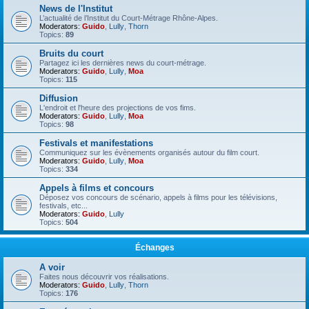
News de l'Institut
L’actualité de l’Institut du Court-Métrage Rhône-Alpes.
Moderators:
Guido
,
Lully
,
Thorn
Topics:
89
Bruits du court
Partagez ici les dernières news du court-métrage.
Moderators:
Guido
,
Lully
,
Moa
Topics:
115
Diffusion
L'endroit et l'heure des projections de vos fims.
Moderators:
Guido
,
Lully
,
Moa
Topics:
98
Festivals et manifestations
Communiquez sur les évènements organisés autour du film court.
Moderators:
Guido
,
Lully
,
Moa
Topics:
334
Appels à films et concours
Déposez vos concours de scénario, appels à films pour les télévisions,
festivals, etc...
Moderators:
Guido
,
Lully
Topics:
504
Échanges
A voir
Faites nous découvrir vos réalisations.
Moderators:
Guido
,
Lully
,
Thorn
Topics:
176