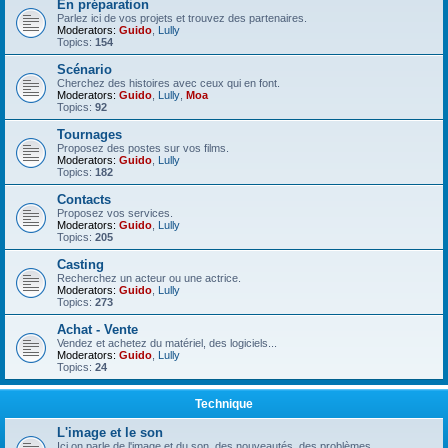
En préparation
Parlez ici de vos projets et trouvez des partenaires.
Moderators:
Guido
,
Lully
Topics:
154
Scénario
Cherchez des histoires avec ceux qui en font.
Moderators:
Guido
,
Lully
,
Moa
Topics:
92
Tournages
Proposez des postes sur vos films.
Moderators:
Guido
,
Lully
Topics:
182
Contacts
Proposez vos services.
Moderators:
Guido
,
Lully
Topics:
205
Casting
Recherchez un acteur ou une actrice.
Moderators:
Guido
,
Lully
Topics:
273
Achat - Vente
Vendez et achetez du matériel, des logiciels...
Moderators:
Guido
,
Lully
Topics:
24
Technique
L'image et le son
Ici on parle de l'image et du son, des nouveautés, des problèmes.