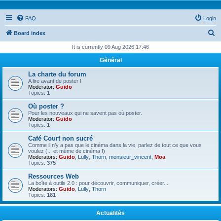
FAQ
Login
S
Board index
e
It is currently 09 Aug 2026 17:46
a
Général
r
La charte du forum
c
A lire avant de poster !
Moderator:
Guido
h
Topics:
1
Où poster ?
Pour les nouveaux qui ne savent pas où poster.
Moderator:
Guido
Topics:
1
Café Court non sucré
Comme il n’y a pas que le cinéma dans la vie, parlez de tout ce que vous
voulez (... et même de cinéma !)
Moderators:
Guido
,
Lully
,
Thorn
,
monsieur_vincent
,
Moa
Topics:
375
Ressources Web
La boîte à outils 2.0 : pour découvrir, communiquer, créer...
Moderators:
Guido
,
Lully
,
Thorn
Topics:
181
Actualités