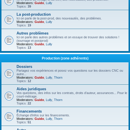
Moderators:
Guido
,
Lully
Topics:
39
La post-production
Ici on parle de la post-prod, des nouveautés, des problèmes.
Moderators:
Guido
,
Lully
Topics:
19
Autres problèmes
Ici on parle des autres problèmes et on essaye de trouver des solutions !
(tournage et postprod)
Moderators:
Guido
,
Lully
Topics:
13
Production (zone adhérents)
Dossiers
Partagez vos expériences et posez vos questions sur les dossiers CNC ou
autre...
Moderators:
Guido
,
Lully
,
Thorn
Topics:
12
Aides juridiques
Vos questions, des infos sur les contrats, droits d’auteur, assurances... Pour le
court-métrage.
Moderators:
Guido
,
Lully
,
Thorn
Topics:
22
Financements
Échange d’infos sur les financements.
Moderators:
Guido
,
Lully
,
Thorn
Topics:
51