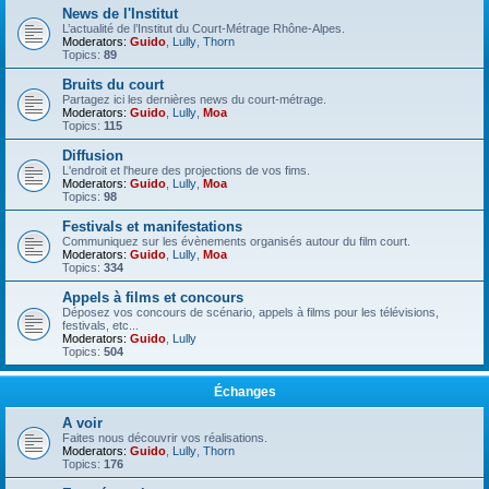
News de l'Institut
L’actualité de l’Institut du Court-Métrage Rhône-Alpes.
Moderators:
Guido
,
Lully
,
Thorn
Topics:
89
Bruits du court
Partagez ici les dernières news du court-métrage.
Moderators:
Guido
,
Lully
,
Moa
Topics:
115
Diffusion
L'endroit et l'heure des projections de vos fims.
Moderators:
Guido
,
Lully
,
Moa
Topics:
98
Festivals et manifestations
Communiquez sur les évènements organisés autour du film court.
Moderators:
Guido
,
Lully
,
Moa
Topics:
334
Appels à films et concours
Déposez vos concours de scénario, appels à films pour les télévisions,
festivals, etc...
Moderators:
Guido
,
Lully
Topics:
504
Échanges
A voir
Faites nous découvrir vos réalisations.
Moderators:
Guido
,
Lully
,
Thorn
Topics:
176