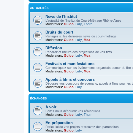
ACTUALITÉS
News de l'Institut
L’actualité de l’Institut du Court-Métrage Rhône-Alpes.
Moderators:
Guido
,
Lully
,
Thorn
Bruits du court
Partagez ici les dernières news du court-métrage.
Moderators:
Guido
,
Lully
,
Moa
Diffusion
L'endroit et l'heure des projections de vos fims.
Moderators:
Guido
,
Lully
,
Moa
Festivals et manifestations
Communiquez sur les évènements organisés autour du film c
Moderators:
Guido
,
Lully
,
Moa
Appels à films et concours
Déposez vos concours de scénario, appels à films pour les télé
Moderators:
Guido
,
Lully
ÉCHANGES
A voir
Faites nous découvrir vos réalisations.
Moderators:
Guido
,
Lully
,
Thorn
En préparation
Parlez ici de vos projets et trouvez des partenaires.
Moderators:
Guido
,
Lully