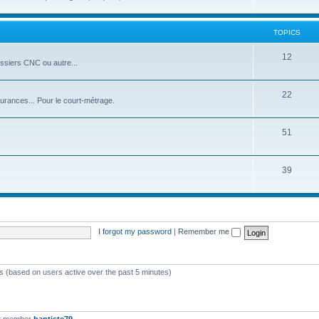
TOPICS
12
ssiers CNC ou autre...
22
surances... Pour le court-métrage.
51
39
I forgot my password
|
Remember me
ts (based on users active over the past 5 minutes)
t member
baptiste79