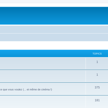
TOPICS
1
1
375
 ce que vous voulez (... et même de cinéma !)
181