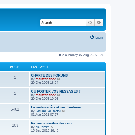
Search
Advanced search
Login
It is currently 07 Aug 2026 12:51
POSTS
LAST POST
CHARTE DES FORUMS
1
V
by
maintenance
i
29 Oct 2005 18:04
e
w
OU POSTER VOS MESSAGES ?
1
t
V
by
maintenance
h
i
29 Oct 2005 19:06
e
e
l
w
La métamatière et ses fondeme…
a
5462
t
V
by
Claude De Bortoli
t
h
i
01 Aug 2021 07:27
e
e
e
s
l
w
t
Re: www.similarsites.com
a
203
t
p
V
by
nicksmith
t
h
o
i
15 Sep 2015 16:48
e
e
s
e
s