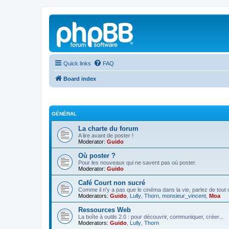
Quick links
FAQ
Board index
GÉNÉRAL
La charte du forum
A lire avant de poster !
Moderator:
Guido
Où poster ?
Pour les nouveaux qui ne savent pas où poster.
Moderator:
Guido
Café Court non sucré
Comme il n’y a pas que le cinéma dans la vie, parlez de tout
Moderators:
Guido
,
Lully
,
Thorn
,
monsieur_vincent
,
Moa
Ressources Web
La boîte à outils 2.0 : pour découvrir, communiquer, créer...
Moderators:
Guido
,
Lully
,
Thorn