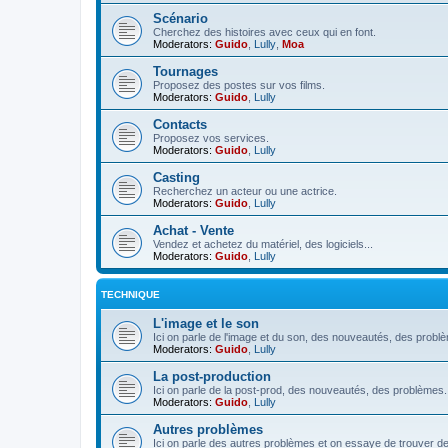
Scénario
Cherchez des histoires avec ceux qui en font.
Moderators:
Guido
,
Lully
,
Moa
Tournages
Proposez des postes sur vos films.
Moderators:
Guido
,
Lully
Contacts
Proposez vos services.
Moderators:
Guido
,
Lully
Casting
Recherchez un acteur ou une actrice.
Moderators:
Guido
,
Lully
Achat - Vente
Vendez et achetez du matériel, des logiciels...
Moderators:
Guido
,
Lully
TECHNIQUE
L'image et le son
Ici on parle de l'image et du son, des nouveautés, des probl
Moderators:
Guido
,
Lully
La post-production
Ici on parle de la post-prod, des nouveautés, des problèmes.
Moderators:
Guido
,
Lully
Autres problèmes
Ici on parle des autres problèmes et on essaye de trouver de