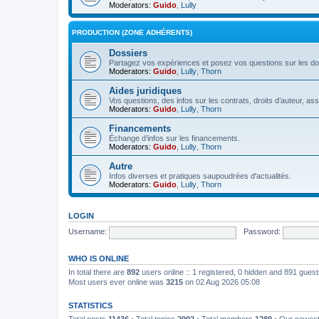
Moderators:
Guido
,
Lully
PRODUCTION (ZONE ADHÉRENTS)
Dossiers
Partagez vos expériences et posez vos questions sur les do
Moderators:
Guido
,
Lully
,
Thorn
Aides juridiques
Vos questions, des infos sur les contrats, droits d’auteur, as
Moderators:
Guido
,
Lully
,
Thorn
Financements
Échange d’infos sur les financements.
Moderators:
Guido
,
Lully
,
Thorn
Autre
Infos diverses et pratiques saupoudrées d'actualités.
Moderators:
Guido
,
Lully
,
Thorn
LOGIN
Username:
Password:
WHO IS ONLINE
In total there are
892
users online :: 1 registered, 0 hidden and 891 gues
Most users ever online was
3215
on 02 Aug 2026 05:08
STATISTICS
Total posts
11436
• Total topics
2992
• Total members
1289
• Our newes