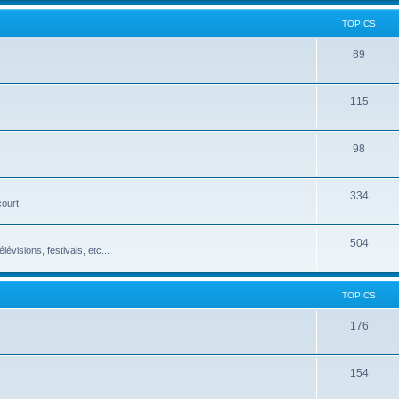
TOPICS
89
115
98
334
ourt.
504
visions, festivals, etc...
TOPICS
176
154