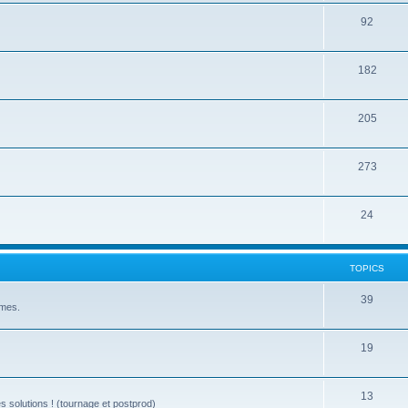
92
182
205
273
24
TOPICS
39
èmes.
19
13
s solutions ! (tournage et postprod)