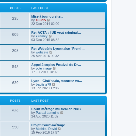
l
t
w
t
a
t
p
POSTS
LAST POST
t
h
o
e
e
s
s
Mise à jour du site...
l
t
235
t
V
by
Guido
a
p
i
22 Dec 2014 02:00
t
o
e
e
s
w
s
Re: ACTA : l'UE veut criminal…
t
609
t
t
V
by
kiramey
h
p
i
03 Dec 2015 08:32
e
o
e
l
s
w
Re: Websérie Lyonnaise "Premi…
a
t
208
t
V
by
webzete
t
h
i
25 Mar 2016 09:32
e
e
e
s
l
w
t
Appel à copies Festival de Dr…
a
548
t
p
V
by
pole image
t
h
o
i
17 Jul 2017 10:02
e
e
s
e
s
l
t
w
t
Lyon : Ciné'scale, montrez vo…
a
639
t
p
V
by
baptiste79
t
h
o
i
13 Jan 2020 17:36
e
e
s
e
s
l
t
w
t
a
t
p
POSTS
LAST POST
t
h
o
e
e
s
s
Court métrage musical en N&B
l
t
539
t
V
by
Pascal Lemoine
a
p
i
24 Aug 2020 11:02
t
o
e
e
s
w
s
Projet Court-métrage
t
550
t
t
V
by
Mathieu David
h
p
i
15 Feb 2016 17:57
e
o
e