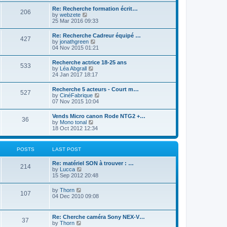
l
s
w
Re: Recherche formation écrit…
a
t
206
t
V
by
webzete
t
h
i
25 Mar 2016 09:33
e
e
e
s
l
w
t
Re: Recherche Cadreur équipé …
a
427
t
p
V
by
jonathgreen
t
h
o
i
04 Nov 2015 01:21
e
e
s
e
s
l
t
w
t
Recherche actrice 18-25 ans
a
533
t
p
V
by
Léa Abgrall
t
h
o
i
24 Jan 2017 18:17
e
e
s
e
s
l
t
w
t
Recherche 5 acteurs - Court m…
a
527
t
p
V
by
CinéFabrique
t
h
o
i
07 Nov 2015 10:04
e
e
s
e
s
l
t
w
t
Vends Micro canon Rode NTG2 +…
a
36
t
p
V
by
Mono tonal
t
h
o
i
18 Oct 2012 12:34
e
e
s
e
s
l
t
w
t
a
t
p
POSTS
LAST POST
t
h
o
e
e
s
s
Re: matériel SON à trouver : …
l
t
214
t
V
by
Lucca
a
p
i
15 Sep 2012 20:48
t
o
e
e
s
w
s
V
by
Thorn
t
107
t
t
i
04 Dec 2010 09:08
h
p
e
e
o
w
l
s
t
Re: Cherche caméra Sony NEX-V…
a
t
37
h
V
by
Thorn
t
e