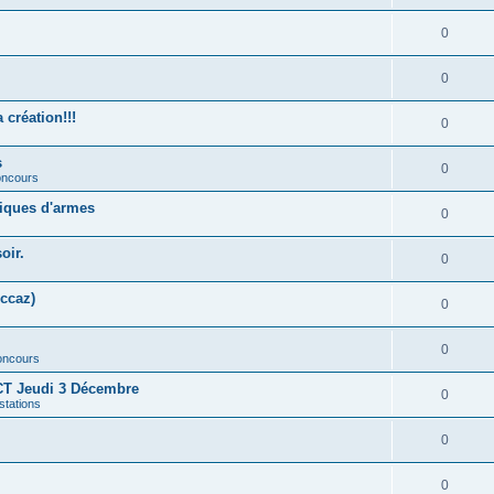
0
0
création!!!
0
s
0
concours
liques d'armes
0
oir.
0
ccaz)
0
0
concours
T Jeudi 3 Décembre
0
stations
0
0