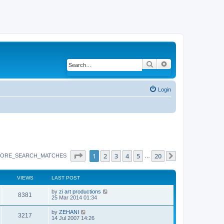
Search
Advanced search
Login
Page
1
of
20
1
2
3
4
5
20
ORE_SEARCH_MATCHES
…
Next
VIEWS
LAST POST
by
zi art productions
8381
25 Mar 2014 01:34
by
ZEHANI
3217
14 Jul 2007 14:26