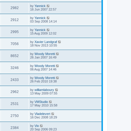
by
Yannick
2982
16 Jun 2007 22:57
by
Yannick
2912
03 Sep 2008 14:14
by
Yannick
2995
15 Aug 2009 12:02
by
Xavier Landgraf
7056
18 Nov 2013 10:55
by
Woody Moretti
8652
26 Jan 2007 16:49
by
Woody Moretti
3246
06 Aug 2007 14:46
by
Woody Moretti
2433
26 Feb 2010 19:38
by
williamlaboury
2962
13 May 2009 07:55
by
VMStudio
2531
17 May 2010 15:58
by
Vladelevert
2750
16 Dec 2008 18:29
by
Vio
2384
20 Sep 2006 09:23