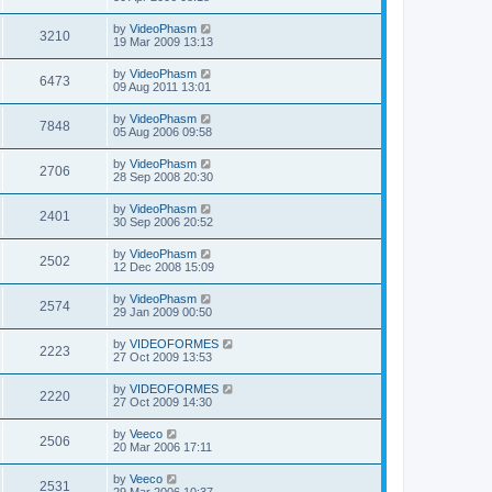
by
VideoPhasm
3210
19 Mar 2009 13:13
by
VideoPhasm
6473
09 Aug 2011 13:01
by
VideoPhasm
7848
05 Aug 2006 09:58
by
VideoPhasm
2706
28 Sep 2008 20:30
by
VideoPhasm
2401
30 Sep 2006 20:52
by
VideoPhasm
2502
12 Dec 2008 15:09
by
VideoPhasm
2574
29 Jan 2009 00:50
by
VIDEOFORMES
2223
27 Oct 2009 13:53
by
VIDEOFORMES
2220
27 Oct 2009 14:30
by
Veeco
2506
20 Mar 2006 17:11
by
Veeco
2531
29 Mar 2006 10:37