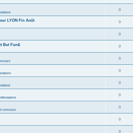
0
stations
sur LYON Fin Août
0
0
et But Fun&
0
0
concours
0
stations
0
stations
0
nifestations
0
et concours
0
0