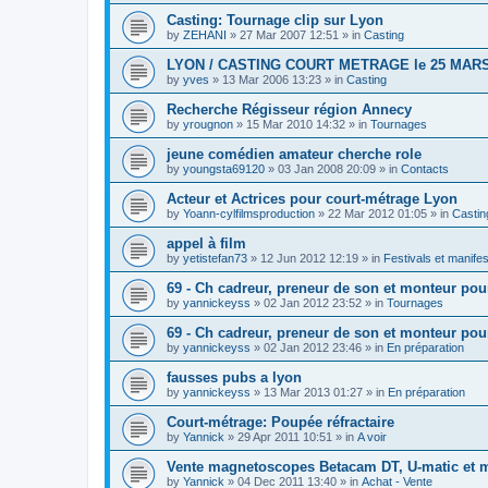
Casting: Tournage clip sur Lyon
by
ZEHANI
»
27 Mar 2007 12:51
» in
Casting
LYON / CASTING COURT METRAGE le 25 MARS
by
yves
»
13 Mar 2006 13:23
» in
Casting
Recherche Régisseur région Annecy
by
yrougnon
»
15 Mar 2010 14:32
» in
Tournages
jeune comédien amateur cherche role
by
youngsta69120
»
03 Jan 2008 20:09
» in
Contacts
Acteur et Actrices pour court-métrage Lyon
by
Yoann-cylfilmsproduction
»
22 Mar 2012 01:05
» in
Castin
appel à film
by
yetistefan73
»
12 Jun 2012 12:19
» in
Festivals et manifes
69 - Ch cadreur, preneur de son et monteur po
by
yannickeyss
»
02 Jan 2012 23:52
» in
Tournages
69 - Ch cadreur, preneur de son et monteur po
by
yannickeyss
»
02 Jan 2012 23:46
» in
En préparation
fausses pubs a lyon
by
yannickeyss
»
13 Mar 2013 01:27
» in
En préparation
Court-métrage: Poupée réfractaire
by
Yannick
»
29 Apr 2011 10:51
» in
A voir
Vente magnetoscopes Betacam DT, U-matic et 
by
Yannick
»
04 Dec 2011 13:40
» in
Achat - Vente