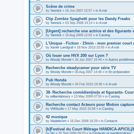
Scène de crime
by
Yannick
»
16 Jun 2007 22:57
» in
A voir
Clip Zombie Spaghetti pour les Dandy Freaks
by
Yannick
»
03 Sep 2008 14:14
» in
A voir
[Urgent] recherche une actrice et des figurants
by
Yannick
»
15 Aug 2009 12:02
» in
Casting
L'Unique - Fiction - 15min - mon premier court
by
Xavier Landgraf
»
18 Nov 2013 10:55
» in
A voir
Où louer une HVX 200 sur Lyon ?
by
Woody Moretti
»
26 Jan 2007 16:49
» in
Autres problème
Recherche steadycamer pour série TV
by
Woody Moretti
»
06 Aug 2007 14:46
» in
En préparation
Pub Honda
by
Woody Moretti
»
26 Feb 2010 19:38
» in
A voir
38- Recherche comédien(ne)s et figurants- Cour
by
williamlaboury
»
13 May 2009 07:55
» in
Casting
Recherche contact Acteurs pour Motion capture
by
VMStudio
»
17 May 2010 15:58
» in
Casting
42 musique
by
Vladelevert
»
16 Dec 2008 18:29
» in
Contacts
[b]Festival du Court Métrage HANDICA-APICIL[/
by
Vio
»
20 Sep 2006 09:23
» in
Festivals et manifestations