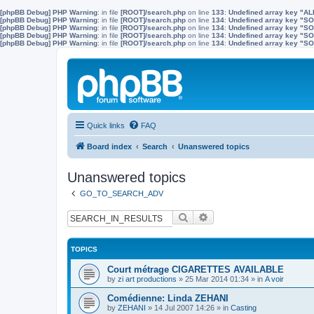
[phpBB Debug] PHP Warning
: in file
[ROOT]/search.php
on line
133
:
Undefined array key "A
[phpBB Debug] PHP Warning
: in file
[ROOT]/search.php
on line
134
:
Undefined array key "
[phpBB Debug] PHP Warning
: in file
[ROOT]/search.php
on line
134
:
Undefined array key "S
[phpBB Debug] PHP Warning
: in file
[ROOT]/search.php
on line
134
:
Undefined array key "
[phpBB Debug] PHP Warning
: in file
[ROOT]/search.php
on line
134
:
Undefined array key 
Quick links
FAQ
Board index
Search
Unanswered topics
Unanswered topics
GO_TO_SEARCH_ADV
Search
Advanced search
TOPICS
Court métrage CIGARETTES AVAILABLE
by
zi art productions
»
25 Mar 2014 01:34
» in
A voir
Comédienne: Linda ZEHANI
by
ZEHANI
»
14 Jul 2007 14:26
» in
Casting