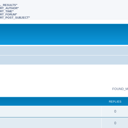
LL_RESULTS"
SORT_AUTHOR"
ORT_TIME"
SORT_FORUM"
"SORT_POST_SUBJECT"
FOUND_M
REPLIES
0
0