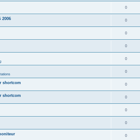
0
 2006
0
0
0
0
g
0
tations
ur shortcom
0
ur shortcom
0
0
0
moniteur
0