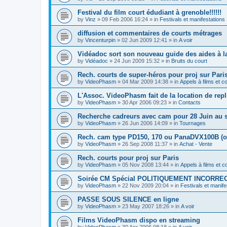
Festival du film court édudiant à grenoble!!!!!!
by
Vinz
»
09 Feb 2006 16:24
» in
Festivals et manifestations
diffusion et commentaires de courts métrages
by
Vincenturpin
»
02 Jun 2009 12:41
» in
A voir
Vidéadoc sort son nouveau guide des aides à la 
by
Vidéadoc
»
24 Jun 2009 15:32
» in
Bruits du court
Rech. courts de super-héros pour proj sur Pari
by
VideoPhasm
»
04 Mar 2009 14:38
» in
Appels à films et 
L'Assoc. VideoPhasm fait de la location de rep
by
VideoPhasm
»
30 Apr 2006 09:23
» in
Contacts
Recherche cadreurs avec cam pour 28 Juin au s
by
VideoPhasm
»
26 Jun 2006 14:09
» in
Tournages
Rech. cam type PD150, 170 ou PanaDVX100B (o
by
VideoPhasm
»
26 Sep 2008 11:37
» in
Achat - Vente
Rech. courts pour proj sur Paris
by
VideoPhasm
»
05 Nov 2008 13:44
» in
Appels à films et 
Soirée CM Spécial POLITIQUEMENT INCORREC
by
VideoPhasm
»
22 Nov 2009 20:04
» in
Festivals et manife
PASSE SOUS SILENCE en ligne
by
VideoPhasm
»
23 May 2007 18:26
» in
A voir
Films VideoPhasm dispo en streaming
by
VideoPhasm
»
30 Apr 2006 08:18
» in
A voir