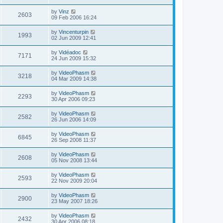
by
Vinz
2603
09 Feb 2006 16:24
by
Vincenturpin
1993
02 Jun 2009 12:41
by
Vidéadoc
7171
24 Jun 2009 15:32
by
VideoPhasm
3218
04 Mar 2009 14:38
by
VideoPhasm
2293
30 Apr 2006 09:23
by
VideoPhasm
2582
26 Jun 2006 14:09
by
VideoPhasm
6845
26 Sep 2008 11:37
by
VideoPhasm
2608
05 Nov 2008 13:44
by
VideoPhasm
2593
22 Nov 2009 20:04
by
VideoPhasm
2900
23 May 2007 18:26
by
VideoPhasm
2432
30 Apr 2006 08:18