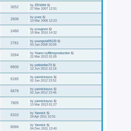
by
ZEHANI
3052
27 Mar 2007 12:51
by
yves
2606
13 Mar 2006 13:23
by
yrougnon
2480
15 Mar 2010 14:32
by
youngsta69120
2781
03 Jan 2008 20:09
by
Yoann-cylfilmsproduction
3264
22 Mar 2012 01:05
by
yetistefan73
6600
12 Jun 2012 12:19
by
yannickeyss
6185
02 Jan 2012 23:52
by
yannickeyss
6878
02 Jan 2012 23:46
by
yannickeyss
7805
13 Mar 2013 01:27
by
Yannick
6333
29 Apr 2011 10:51
by
Yannick
8066
04 Dec 2011 13:40