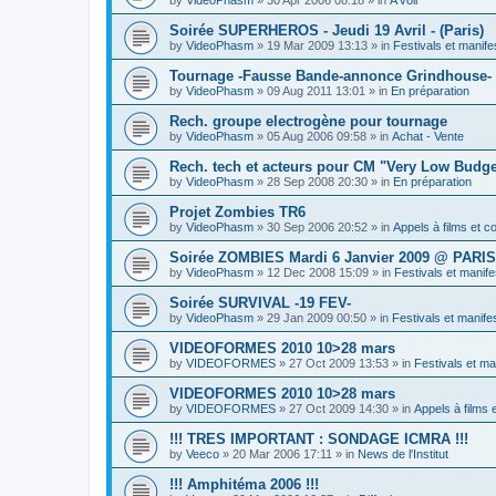
Soirée SUPERHEROS - Jeudi 19 Avril - (Paris)
by
VideoPhasm
»
19 Mar 2009 13:13
» in
Festivals et manife
Tournage -Fausse Bande-annonce Grindhouse- 
by
VideoPhasm
»
09 Aug 2011 13:01
» in
En préparation
Rech. groupe electrogène pour tournage
by
VideoPhasm
»
05 Aug 2006 09:58
» in
Achat - Vente
Rech. tech et acteurs pour CM "Very Low Budg
by
VideoPhasm
»
28 Sep 2008 20:30
» in
En préparation
Projet Zombies TR6
by
VideoPhasm
»
30 Sep 2006 20:52
» in
Appels à films et 
Soirée ZOMBIES Mardi 6 Janvier 2009 @ PARIS
by
VideoPhasm
»
12 Dec 2008 15:09
» in
Festivals et manife
Soirée SURVIVAL -19 FEV-
by
VideoPhasm
»
29 Jan 2009 00:50
» in
Festivals et manife
VIDEOFORMES 2010 10>28 mars
by
VIDEOFORMES
»
27 Oct 2009 13:53
» in
Festivals et ma
VIDEOFORMES 2010 10>28 mars
by
VIDEOFORMES
»
27 Oct 2009 14:30
» in
Appels à films 
!!! TRES IMPORTANT : SONDAGE ICMRA !!!
by
Veeco
»
20 Mar 2006 17:11
» in
News de l'Institut
!!! Amphitéma 2006 !!!