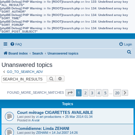
[phpBB Debug] PHP Warning
: in file
[ROOT]/search.php
on line
133
:
Undefined array key
"ALL_RESULTS"
[phpBB Debug] PHP Warning
: in file
[ROOT]/search.php
on line
134
:
Undefined array key
"SORT_AUTHOR"
[phpBB Debug] PHP Warning
: in file
[ROOT]/search.php
on line
134
:
Undefined array key
"SORT_TIME"
[phpBB Debug] PHP Warning
: in file
[ROOT]/search.php
on line
134
:
Undefined array key
"SORT_FORUM"
[phpBB Debug] PHP Warning
: in file
[ROOT]/search.php
on line
134
:
Undefined array key
"SORT_POST_SUBJECT"
FAQ
Login
S
Board index
Search
Unanswered topics
e
Unanswered topics
a
GO_TO_SEARCH_ADV
r
Search
Advanced search
c
h
Page
1
of
20
1
2
3
4
5
20
FOUND_MORE_SEARCH_MATCHES
…
Ne
Topics
Court métrage CIGARETTES AVAILABLE
Last post by
zi art productions
«
25 Mar 2014 01:34
Posted in
A voir
Comédienne: Linda ZEHANI
Last post by
ZEHANI
«
14 Jul 2007 14:26