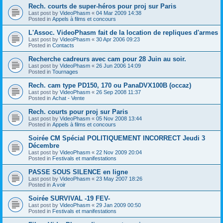
Rech. courts de super-héros pour proj sur Paris
Last post by
VideoPhasm
«
04 Mar 2009 14:38
Posted in
Appels à films et concours
L'Assoc. VideoPhasm fait de la location de repliques d'armes
Last post by
VideoPhasm
«
30 Apr 2006 09:23
Posted in
Contacts
Recherche cadreurs avec cam pour 28 Juin au soir.
Last post by
VideoPhasm
«
26 Jun 2006 14:09
Posted in
Tournages
Rech. cam type PD150, 170 ou PanaDVX100B (occaz)
Last post by
VideoPhasm
«
26 Sep 2008 11:37
Posted in
Achat - Vente
Rech. courts pour proj sur Paris
Last post by
VideoPhasm
«
05 Nov 2008 13:44
Posted in
Appels à films et concours
Soirée CM Spécial POLITIQUEMENT INCORRECT Jeudi 3
Décembre
Last post by
VideoPhasm
«
22 Nov 2009 20:04
Posted in
Festivals et manifestations
PASSE SOUS SILENCE en ligne
Last post by
VideoPhasm
«
23 May 2007 18:26
Posted in
A voir
Soirée SURVIVAL -19 FEV-
Last post by
VideoPhasm
«
29 Jan 2009 00:50
Posted in
Festivals et manifestations