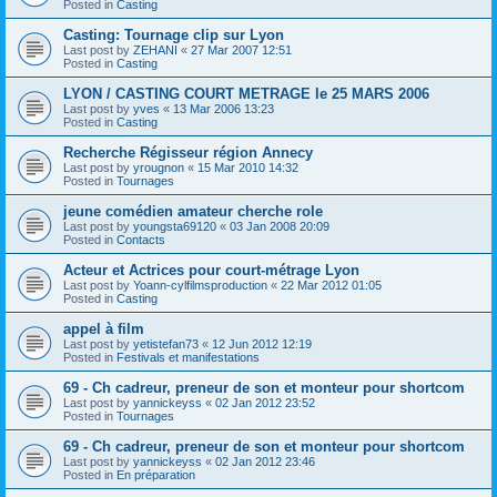
Posted in
Casting
Casting: Tournage clip sur Lyon
Last post by
ZEHANI
«
27 Mar 2007 12:51
Posted in
Casting
LYON / CASTING COURT METRAGE le 25 MARS 2006
Last post by
yves
«
13 Mar 2006 13:23
Posted in
Casting
Recherche Régisseur région Annecy
Last post by
yrougnon
«
15 Mar 2010 14:32
Posted in
Tournages
jeune comédien amateur cherche role
Last post by
youngsta69120
«
03 Jan 2008 20:09
Posted in
Contacts
Acteur et Actrices pour court-métrage Lyon
Last post by
Yoann-cylfilmsproduction
«
22 Mar 2012 01:05
Posted in
Casting
appel à film
Last post by
yetistefan73
«
12 Jun 2012 12:19
Posted in
Festivals et manifestations
69 - Ch cadreur, preneur de son et monteur pour shortcom
Last post by
yannickeyss
«
02 Jan 2012 23:52
Posted in
Tournages
69 - Ch cadreur, preneur de son et monteur pour shortcom
Last post by
yannickeyss
«
02 Jan 2012 23:46
Posted in
En préparation