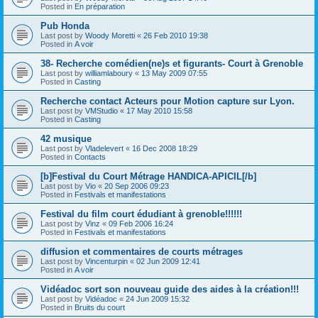
Posted in
En préparation
Pub Honda
Last post by
Woody Moretti
«
26 Feb 2010 19:38
Posted in
A voir
38- Recherche comédien(ne)s et figurants- Court à Grenoble
Last post by
williamlaboury
«
13 May 2009 07:55
Posted in
Casting
Recherche contact Acteurs pour Motion capture sur Lyon.
Last post by
VMStudio
«
17 May 2010 15:58
Posted in
Casting
42 musique
Last post by
Vladelevert
«
16 Dec 2008 18:29
Posted in
Contacts
[b]Festival du Court Métrage HANDICA-APICIL[/b]
Last post by
Vio
«
20 Sep 2006 09:23
Posted in
Festivals et manifestations
Festival du film court édudiant à grenoble!!!!!!
Last post by
Vinz
«
09 Feb 2006 16:24
Posted in
Festivals et manifestations
diffusion et commentaires de courts métrages
Last post by
Vincenturpin
«
02 Jun 2009 12:41
Posted in
A voir
Vidéadoc sort son nouveau guide des aides à la création!!!
Last post by
Vidéadoc
«
24 Jun 2009 15:32
Posted in
Bruits du court