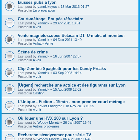
fausses pubs a lyon
Last post by
yannickeyss
«
13 Mar 2013 01:27
Posted in
En préparation
Court-métrage: Poupée réfractaire
Last post by
Yannick
«
29 Apr 2011 10:51
Posted in
A voir
Vente magnetoscopes Betacam DT, U-matic et moniteur
Last post by
Yannick
«
04 Dec 2011 13:40
Posted in
Achat - Vente
Scène de crime
Last post by
Yannick
«
16 Jun 2007 22:57
Posted in
A voir
Clip Zombie Spaghetti pour les Dandy Freaks
Last post by
Yannick
«
03 Sep 2008 14:14
Posted in
A voir
[Urgent] recherche une actrice et des figurants sur Lyon
Last post by
Yannick
«
15 Aug 2009 12:02
Posted in
Casting
L'Unique - Fiction - 15min - mon premier court métrage
Last post by
Xavier Landgraf
«
18 Nov 2013 10:55
Posted in
A voir
Où louer une HVX 200 sur Lyon ?
Last post by
Woody Moretti
«
26 Jan 2007 16:49
Posted in
Autres problèmes
Recherche steadycamer pour série TV
Last post by
Woody Moretti
«
06 Aug 2007 14:46