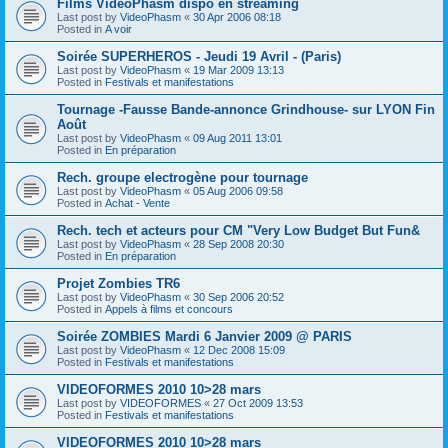
Films VideoPhasm dispo en streaming
Last post by
VideoPhasm
«
30 Apr 2006 08:18
Posted in
A voir
Soirée SUPERHEROS - Jeudi 19 Avril - (Paris)
Last post by
VideoPhasm
«
19 Mar 2009 13:13
Posted in
Festivals et manifestations
Tournage -Fausse Bande-annonce Grindhouse- sur LYON Fin
Août
Last post by
VideoPhasm
«
09 Aug 2011 13:01
Posted in
En préparation
Rech. groupe electrogène pour tournage
Last post by
VideoPhasm
«
05 Aug 2006 09:58
Posted in
Achat - Vente
Rech. tech et acteurs pour CM "Very Low Budget But Fun&
Last post by
VideoPhasm
«
28 Sep 2008 20:30
Posted in
En préparation
Projet Zombies TR6
Last post by
VideoPhasm
«
30 Sep 2006 20:52
Posted in
Appels à films et concours
Soirée ZOMBIES Mardi 6 Janvier 2009 @ PARIS
Last post by
VideoPhasm
«
12 Dec 2008 15:09
Posted in
Festivals et manifestations
VIDEOFORMES 2010 10>28 mars
Last post by
VIDEOFORMES
«
27 Oct 2009 13:53
Posted in
Festivals et manifestations
VIDEOFORMES 2010 10>28 mars