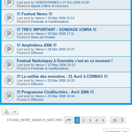
Last post by
VIDEOFORMES
«
27 Oct 2009 14:30
Posted in
Appels à films et concours
!!! Festival Nemo !!!
Last post by
Veeco
«
29 Mar 2006 11:14
Posted in
Festivals et manifestations
!!! TRES IMPORTANT : SONDAGE ICMRA !!!
Last post by
Veeco
«
20 Mar 2006 17:11
Posted in
News de l'Institut
!!! Amphitéma 2006 !!!
Last post by
Veeco
«
29 Mar 2006 10:37
Posted in
Diffusion
Festival Narkolepsy à Grenoble c'est en ce moment !
Last post by
Veeco
«
10 May 2006 16:13
Posted in
Festivals et manifestations
!!! La veillée des monstres - 21 Avril à CORBAS !!!
Last post by
Veeco
«
29 Mar 2006 10:20
Posted in
Diffusion
!!! Programme CinéDuchère - Avril 2006 !!!
Last post by
Veeco
«
29 Mar 2006 10:44
Posted in
Diffusion
Page
1
of
20
1
2
3
4
5
20
FOUND_MORE_SEARCH_MATCHES
…
Ne
Jump to