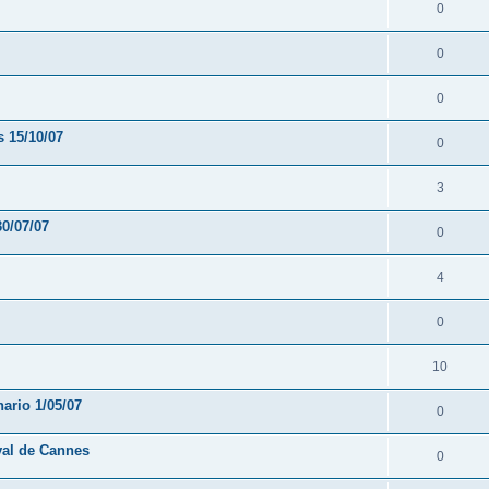
0
0
0
s 15/10/07
0
3
0/07/07
0
4
0
10
ario 1/05/07
0
val de Cannes
0