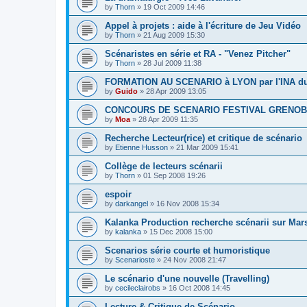
by
Thorn
»
19 Oct 2009 14:46
Appel à projets : aide à l'écriture de Jeu Vidéo
by
Thorn
»
21 Aug 2009 15:30
Scénaristes en série et RA - "Venez Pitcher"
by
Thorn
»
28 Jul 2009 11:38
FORMATION AU SCENARIO à LYON par l'INA du 
by
Guido
»
28 Apr 2009 13:05
CONCOURS DE SCENARIO FESTIVAL GRENOBLE
by
Moa
»
28 Apr 2009 11:35
Recherche Lecteur(rice) et critique de scénario
by
Etienne Husson
»
21 Mar 2009 15:41
Collège de lecteurs scénarii
by
Thorn
»
01 Sep 2008 19:26
espoir
by
darkangel
»
16 Nov 2008 15:34
Kalanka Production recherche scénarii sur Mars
by
kalanka
»
15 Dec 2008 15:00
Scenarios série courte et humoristique
by
Scenarioste
»
24 Nov 2008 21:47
Le scénario d'une nouvelle (Travelling)
by
cecileclairobs
»
16 Oct 2008 14:45
Lecture & Critique de Scénario