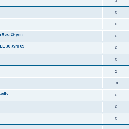
3
0
0
8 au 26 juin
0
 30 avril 09
0
0
2
10
eille
0
0
0