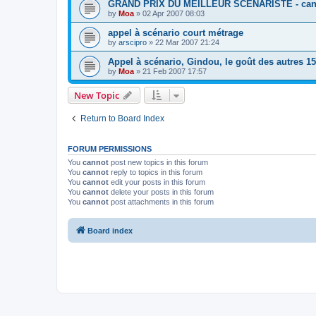
GRAND PRIX DU MEILLEUR SCÉNARISTE - candi
by
Moa
»
02 Apr 2007 08:03
appel à scénario court métrage
by
arscipro
»
22 Mar 2007 21:24
Appel à scénario, Gindou, le goût des autres 15
by
Moa
»
21 Feb 2007 17:57
New Topic
Return to Board Index
FORUM PERMISSIONS
You
cannot
post new topics in this forum
You
cannot
reply to topics in this forum
You
cannot
edit your posts in this forum
You
cannot
delete your posts in this forum
You
cannot
post attachments in this forum
Board index