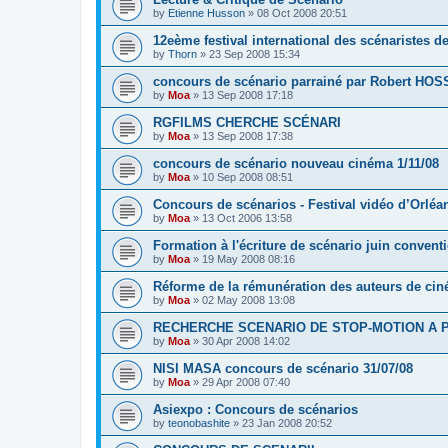
by
Etienne Husson
»
08 Oct 2008 20:51
12eème festival international des scénaristes 
by
Thorn
»
23 Sep 2008 15:34
concours de scénario parrainé par Robert HOS
by
Moa
»
13 Sep 2008 17:18
RGFILMS CHERCHE SCÉNARI
by
Moa
»
13 Sep 2008 17:38
concours de scénario nouveau cinéma 1/11/08
by
Moa
»
10 Sep 2008 08:51
Concours de scénarios - Festival vidéo d’Orléa
by
Moa
»
13 Oct 2006 13:58
Formation à l'écriture de scénario juin conve
by
Moa
»
19 May 2008 08:16
Réforme de la rémunération des auteurs de ci
by
Moa
»
02 May 2008 13:08
RECHERCHE SCENARIO DE STOP-MOTION A 
by
Moa
»
30 Apr 2008 14:02
NISI MASA concours de scénario 31/07/08
by
Moa
»
29 Apr 2008 07:40
Asiexpo : Concours de scénarios
by
teonobashite
»
23 Jan 2008 20:52