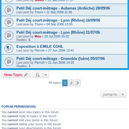
Petit Déj court-métrage - Aubenas (Ardèche) 28/09/06
Last post by
Thorn
«
11 Sep 2006 11:36
Petit Déj court-métrage - Lyon (Rhône) 16/09/06
Last post by
Thorn
«
04 Sep 2006 13:55
Petit Déj court-métrage - Lyon (Rhône) 11/07/06
Last post by
Moa
«
19 Jul 2006 15:02
Replies:
5
Exposition à EMILE COHL
Last post by
Pierroh
«
27 Jun 2006 15:41
Petit Déj court-métrage - Grenoble (Isère) 05/07/06
Last post by
Pierroh
«
21 Jun 2006 14:20
Replies:
3
New Topic
1
2
Next
89 topics
Jump to
FORUM PERMISSIONS
You
cannot
post new topics in this forum
You
cannot
reply to topics in this forum
You
cannot
edit your posts in this forum
You
cannot
delete your posts in this forum
You
cannot
post attachments in this forum