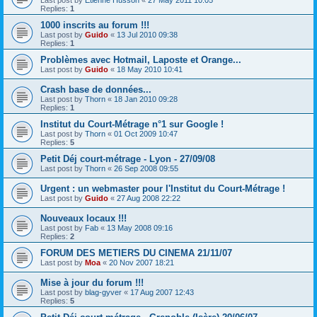
Replies:
1
1000 inscrits au forum !!!
Last post by
Guido
«
13 Jul 2010 09:38
Replies:
1
Problèmes avec Hotmail, Laposte et Orange...
Last post by
Guido
«
18 May 2010 10:41
Crash base de données...
Last post by
Thorn
«
18 Jan 2010 09:28
Replies:
1
Institut du Court-Métrage n°1 sur Google !
Last post by
Thorn
«
01 Oct 2009 10:47
Replies:
5
Petit Déj court-métrage - Lyon - 27/09/08
Last post by
Thorn
«
26 Sep 2008 09:55
Urgent : un webmaster pour l'Institut du Court-Métrage !
Last post by
Guido
«
27 Aug 2008 22:22
Nouveaux locaux !!!
Last post by
Fab
«
13 May 2008 09:16
Replies:
2
FORUM DES METIERS DU CINEMA 21/11/07
Last post by
Moa
«
20 Nov 2007 18:21
Mise à jour du forum !!!
Last post by
blag-gyver
«
17 Aug 2007 12:43
Replies:
5