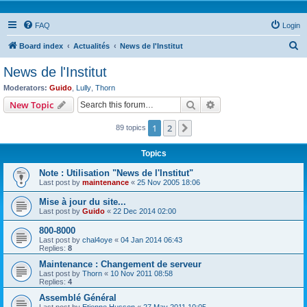
FAQ
Login
S
Board index
Actualités
News de l'Institut
e
News de l'Institut
a
Moderators:
Guido
,
Lully
,
Thorn
r
Search
Advanced search
New Topic
c
1
2
Next
89 topics
h
Topics
Note : Utilisation "News de l'Institut"
Last post by
maintenance
«
25 Nov 2005 18:06
Mise à jour du site...
Last post by
Guido
«
22 Dec 2014 02:00
800-8000
Last post by
chal4oye
«
04 Jan 2014 06:43
Replies:
8
Maintenance : Changement de serveur
Last post by
Thorn
«
10 Nov 2011 08:58
Replies:
4
Assemblé Général
Last post by
Etienne Husson
«
27 May 2011 10:05