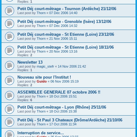
Replies:
1
Petit Déj court-métrage - Tournon (Ardèche) 21/12/06
Last post by
Thorn
«
07 Dec 2006 14:40
Petit Déj court-métrage - Grenoble (Isère) 13/12/06
Last post by
Thorn
«
07 Dec 2006 14:32
Petit Déj court-métrage - St Etienne (Loire) 23/12/06
Last post by
Thorn
«
21 Nov 2006 15:11
Petit Déj court-métrage - St Etienne (Loire) 18/11/06
Last post by
Thorn
«
20 Nov 2006 13:16
Replies:
2
Newsletter 13
Last post by
magic_stefr
«
14 Nov 2006 21:42
Replies:
1
Nouveau site pour l'Institut !
Last post by
Guido
«
06 Nov 2006 15:19
Replies:
2
ASSEMBLEE GENERALE 07 octobre 2006 !!
Last post by
Thorn
«
18 Oct 2006 15:51
Replies:
6
Petit Déj court-métrage - Lyon (Rhône) 25/11/06
Last post by
Thorn
«
18 Oct 2006 15:38
Petit Déj - St Paul 3 Chateaux (Drôme/Ardèche) 21/10/06
Last post by
Thorn
«
17 Oct 2006 11:34
Interruption de service...
Last post by
Guido
«
25 Sep 2006 17:27