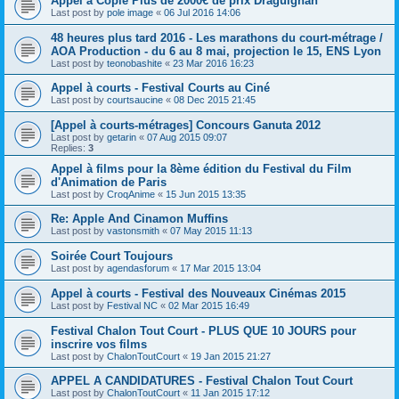
Appel à Copie Plus de 2000€ de prix Draguignan
Last post by
pole image
«
06 Jul 2016 14:06
48 heures plus tard 2016 - Les marathons du court-métrage /
AOA Production - du 6 au 8 mai, projection le 15, ENS Lyon
Last post by
teonobashite
«
23 Mar 2016 16:23
Appel à courts - Festival Courts au Ciné
Last post by
courtsaucine
«
08 Dec 2015 21:45
[Appel à courts-métrages] Concours Ganuta 2012
Last post by
getarin
«
07 Aug 2015 09:07
Replies:
3
Appel à films pour la 8ème édition du Festival du Film
d'Animation de Paris
Last post by
CroqAnime
«
15 Jun 2015 13:35
Re: Apple And Cinamon Muffins
Last post by
vastonsmith
«
07 May 2015 11:13
Soirée Court Toujours
Last post by
agendasforum
«
17 Mar 2015 13:04
Appel à courts - Festival des Nouveaux Cinémas 2015
Last post by
Festival NC
«
02 Mar 2015 16:49
Festival Chalon Tout Court - PLUS QUE 10 JOURS pour
inscrire vos films
Last post by
ChalonToutCourt
«
19 Jan 2015 21:27
APPEL A CANDIDATURES - Festival Chalon Tout Court
Last post by
ChalonToutCourt
«
11 Jan 2015 17:12