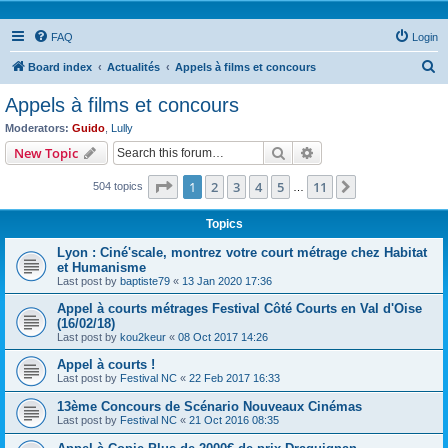
FAQ
Login
S
Board index
Actualités
Appels à films et concours
e
Appels à films et concours
a
Moderators:
Guido
,
Lully
r
Search
Advanced search
New Topic
c
Page
1
of
11
1
2
3
4
5
11
Next
504 topics
h
…
Topics
Lyon : Ciné'scale, montrez votre court métrage chez Habitat
et Humanisme
Last post by
baptiste79
«
13 Jan 2020 17:36
Appel à courts métrages Festival Côté Courts en Val d'Oise
(16/02/18)
Last post by
kou2keur
«
08 Oct 2017 14:26
Appel à courts !
Last post by
Festival NC
«
22 Feb 2017 16:33
13ème Concours de Scénario Nouveaux Cinémas
Last post by
Festival NC
«
21 Oct 2016 08:35