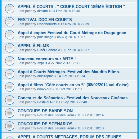
APPEL À COURTS - " COUPÉ-COURT 18ÈME ÉDITION "
Last post by
dimimh
«
24 Dec 2014 16:46
FESTIVAL DOC EN COURTS
Last post by
Docencourts
«
17 Nov 2014 22:39
Appel à copies Festival du Court Métrage de Draguignan
Last post by
pole image
«
05 Aug 2014 09:57
APPEL À FILMS
Last post by
CinéDuchère
«
10 Feb 2014 16:37
Nouveau concours sur ARTE !
Last post by
3xplus
«
27 Nov 2013 17:39
Appel à Courts Métrages. Festival des Maudits Films.
Last post by
obidsophie
«
14 Oct 2013 19:34
Appel à films "Côté courts en vo 5" (08/02/2014 val d'oise)
Last post by
kou2keur
«
11 Oct 2013 15:11
Concours de Scénarios - Festival des Nouveaux Cinémas
Last post by
Festival NC
«
17 Sep 2013 22:40
CONCOURS DE BANDE SON
Last post by
Forum des Jeunes Réal
«
11 Jul 2013 10:14
CONCOURS DE SCENARIOS
Last post by
Forum des Jeunes Réal
«
11 Jul 2013 10:13
APPEL A COURTS METRAGES, FORUM DES JEUNES