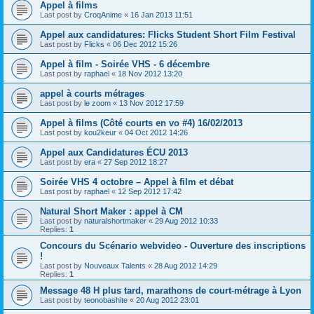
Appel à films
Last post by
CroqAnime
«
16 Jan 2013 11:51
Appel aux candidatures: Flicks Student Short Film Festival
Last post by
Flicks
«
06 Dec 2012 15:26
Appel à film - Soirée VHS - 6 décembre
Last post by
raphael
«
18 Nov 2012 13:20
appel à courts métrages
Last post by
le zoom
«
13 Nov 2012 17:59
Appel à films (Côté courts en vo #4) 16/02/2013
Last post by
kou2keur
«
04 Oct 2012 14:26
Appel aux Candidatures ÉCU 2013
Last post by
era
«
27 Sep 2012 18:27
Soirée VHS 4 octobre – Appel à film et débat
Last post by
raphael
«
12 Sep 2012 17:42
Natural Short Maker : appel à CM
Last post by
naturalshortmaker
«
29 Aug 2012 10:33
Replies:
1
Concours du Scénario webvideo - Ouverture des inscriptions
!
Last post by
Nouveaux Talents
«
28 Aug 2012 14:29
Replies:
1
Message 48 H plus tard, marathons de court-métrage à Lyon
Last post by
teonobashite
«
20 Aug 2012 23:01