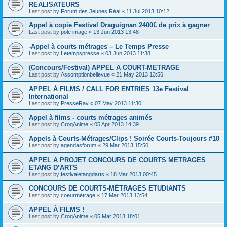
REALISATEURS
Last post by
Forum des Jeunes Réal
«
11 Jul 2013 10:12
Appel à copie Festival Draguignan 2400€ de prix à gagner
Last post by
pole image
«
13 Jun 2013 13:48
-Appel à courts métrages – Le Temps Presse
Last post by
Letempspresse
«
03 Jun 2013 11:38
(Concours/Festival) APPEL A COURT-METRAGE
Last post by
Assomptionbellevue
«
21 May 2013 13:56
APPEL À FILMS / CALL FOR ENTRIES 13e Festival
International
Last post by
PresseRav
«
07 May 2013 11:30
Appel à films - courts métrages animés
Last post by
CroqAnime
«
05 Apr 2013 14:39
Appels à Courts-Métrages/Clips ! Soirée Courts-Toujours #10
Last post by
agendasforum
«
29 Mar 2013 15:50
APPEL A PROJET CONCOURS DE COURTS METRAGES
ETANG D’ARTS
Last post by
festivaletangdarts
«
18 Mar 2013 00:45
CONCOURS DE COURTS-MÉTRAGES ETUDIANTS
Last post by
coeurmétrage
«
17 Mar 2013 13:54
APPEL À FILMS !
Last post by
CroqAnime
«
05 Mar 2013 18:01