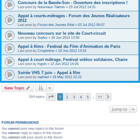
Concours de la Bande-Son - Ouverture des inscriptions !
Last post by
Nouveaux Talents
«
23 Jul 2012 14:31
Appel à courts-métrages - Forum des Jeunes Réalisateurs
2012
Last post by
Forum des Jeunes Réal
«
03 Jul 2012 09:07
Nouveau concours sur le site de Court-circuit
Last post by
3xplus
«
26 Jun 2012 13:50
Appel à films - Festival du Film d'Animation de Paris
Last post by
CroqAnime
«
19 Jun 2012 13:54
Appel à court métrage, Festival vidéos solidaires, Chaire
Last post by
Ingyin
«
12 Jun 2012 14:26
Soirée VHS 7 juin – Appel à film
Last post by
raphael
«
29 May 2012 22:22
New Topic
Page
1
of
11
1
2
3
4
5
11
Next
504 topics
…
Jump to
FORUM PERMISSIONS
You
cannot
post new topics in this forum
You
cannot
reply to topics in this forum
You
cannot
edit your posts in this forum