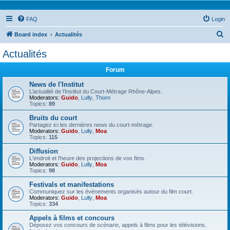
FAQ
Login
S
Board index
Actualités
e
Actualités
a
Forum
r
c
News de l'Institut
L’actualité de l’Institut du Court-Métrage Rhône-Alpes.
h
Moderators:
Guido
,
Lully
,
Thorn
Topics:
89
Bruits du court
Partagez ici les dernières news du court-métrage.
Moderators:
Guido
,
Lully
,
Moa
Topics:
115
Diffusion
L'endroit et l'heure des projections de vos fims.
Moderators:
Guido
,
Lully
,
Moa
Topics:
98
Festivals et manifestations
Communiquez sur les évènements organisés autour du film court.
Moderators:
Guido
,
Lully
,
Moa
Topics:
334
Appels à films et concours
Déposez vos concours de scénario, appels à films pour les télévisions,