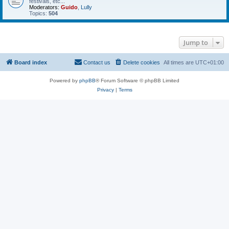
festivals, etc...
Moderators:
Guido
,
Lully
Topics:
504
Jump to
Board index
Contact us
Delete cookies
All times are
UTC+01:00
Powered by
phpBB
® Forum Software © phpBB Limited
Privacy
|
Terms