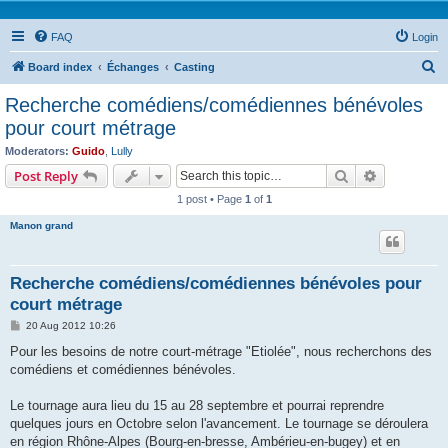
FAQ
Login
S
Board index
Échanges
Casting
e
Recherche comédiens/comédiennes bénévoles
a
pour court métrage
r
Moderators:
Guido
,
Lully
c
Search
Advanced s
Post Reply
h
1 post • Page
1
of
1
Manon grand
Recherche comédiens/comédiennes bénévoles pour
court métrage
P
20 Aug 2012 10:26
o
s
Pour les besoins de notre court-métrage "Etiolée", nous recherchons des
t
comédiens et comédiennes bénévoles.
Le tournage aura lieu du 15 au 28 septembre et pourrai reprendre
quelques jours en Octobre selon l'avancement. Le tournage se déroulera
en région Rhône-Alpes (Bourg-en-bresse, Ambérieu-en-bugey) et en