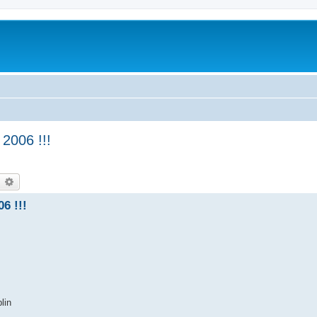
 2006 !!!
earch
Advanced search
06 !!!
lin