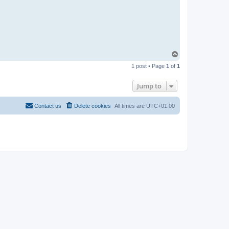
T
o
1 post • Page
1
of
1
p
Jump to
Contact us
Delete cookies
All times are
UTC+01:00