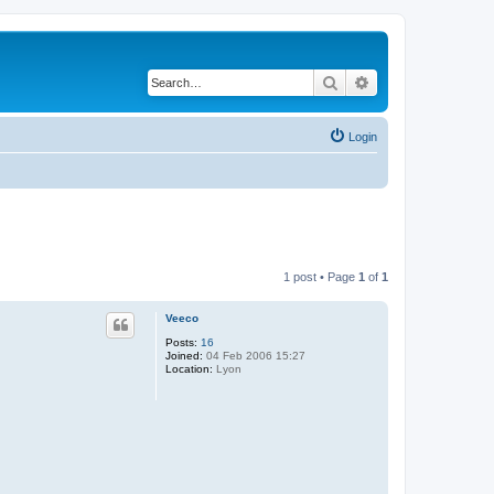
Search
Advanced search
Login
1 post • Page
1
of
1
Veeco
Posts:
16
Joined:
04 Feb 2006 15:27
Location:
Lyon