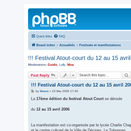
Quick links
FAQ
Board index
Actualités
Festivals et manifestations
!!! Festival Atout-court du 12 au 15 avril
Moderators:
Guido
,
Lully
,
Moa
S
Post Reply
!!! Festival Atout-court du 12 au 15 avril 20
P
by
Veeco
»
23 Mar 2006 17:40
o
s
La
17ème édition du festival Atout Court
se déroule
t
du
12 au 15 avril 2006
La manifestation est co-organisée par le lycée Charlie Chap
et le centre culturel de la Ville de Décines, Le Toboggan.