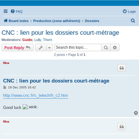
FAQ
Login
S
Board index
Production (zone adhérents)
Dossiers
e
CNC : lien pour les dossiers court-métrage
a
Moderators:
Guido
,
Lully
,
Thorn
r
Search
Advanced s
Post Reply
c
2 posts • Page
1
of
1
h
Moa
CNC : lien pour les dossiers court-métrage
P
19 Dec 2005 16:42
o
s
http://www.cnc.fr/c_telech/fr_c2.htm
t
Good luck
Moa