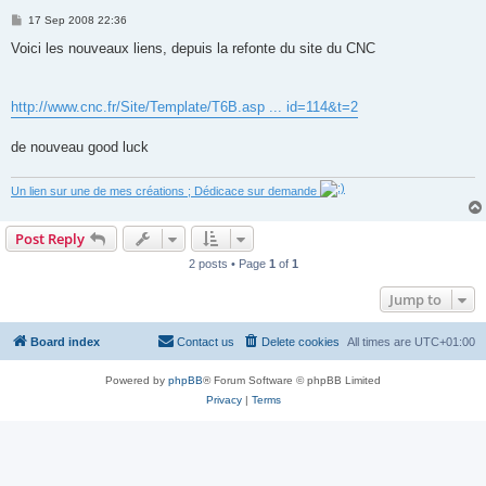
P
17 Sep 2008 22:36
o
s
Voici les nouveaux liens, depuis la refonte du site du CNC
t
http://www.cnc.fr/Site/Template/T6B.asp ... id=114&t=2
de nouveau good luck
Un lien sur une de mes créations ; Dédicace sur demande
Post Reply
2 posts • Page
1
of
1
Jump to
Board index
Contact us
Delete cookies
All times are
UTC+01:00
Powered by
phpBB
® Forum Software © phpBB Limited
Privacy
|
Terms