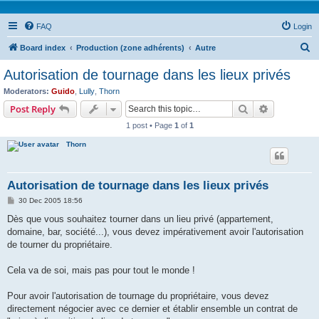
FAQ
Login
S
Board index
Production (zone adhérents)
Autre
e
Autorisation de tournage dans les lieux privés
a
Moderators:
Guido
,
Lully
,
Thorn
r
Search
Advanced s
Post Reply
c
1 post • Page
1
of
1
h
Thorn
Autorisation de tournage dans les lieux privés
P
30 Dec 2005 18:56
o
s
Dès que vous souhaitez tourner dans un lieu privé (appartement,
t
domaine, bar, société...), vous devez impérativement avoir l'autorisation
de tourner du propriétaire.
Cela va de soi, mais pas pour tout le monde !
Pour avoir l'autorisation de tournage du propriétaire, vous devez
directement négocier avec ce dernier et établir ensemble un contrat de