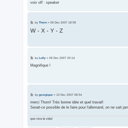
voix off : speaker
P
by
Thorn
»
09 Dec 2007 18:58
o
W - X - Y - Z
s
t
P
by
Lully
»
09 Dec 2007 20:14
o
s
Magnifique !
t
P
by
georgique
»
10 Dec 2007 08:54
o
s
merci Thorn! Très bonne idée et quel travail!
t
Serait-ce possible de le faire pour l'allemand, on ne sait jam
que viva la vida!