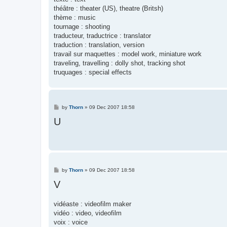
théâtre : theater (US), theatre (Britsh)
thème : music
tournage : shooting
traducteur, traductrice : translator
traduction : translation, version
travail sur maquettes : model work, miniature work
traveling, travelling : dolly shot, tracking shot
truquages : special effects
P
by
Thorn
»
09 Dec 2007 18:58
o
U
s
t
P
by
Thorn
»
09 Dec 2007 18:58
o
V
s
t
vidéaste : videofilm maker
vidéo : video, videofilm
voix : voice