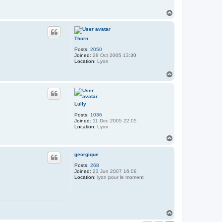
T
o
p
Thorn
Posts:
2050
Joined:
28 Oct 2005 13:30
Location:
Lyon
T
o
p
Lully
Posts:
1036
Joined:
11 Dec 2005 22:05
Location:
Lyon
T
o
p
georgique
Posts:
268
Joined:
23 Jun 2007 16:09
Location:
lyon pour le moment
T
o