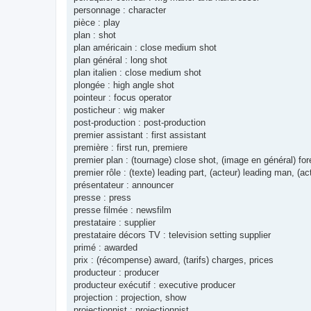
personnage : character
pièce : play
plan : shot
plan américain : close medium shot
plan général : long shot
plan italien : close medium shot
plongée : high angle shot
pointeur : focus operator
posticheur : wig maker
post-production : post-production
premier assistant : first assistant
première : first run, premiere
premier plan : (tournage) close shot, (image en général) fo
premier rôle : (texte) leading part, (acteur) leading man, (ac
présentateur : announcer
presse : press
presse filmée : newsfilm
prestataire : supplier
prestataire décors TV : television setting supplier
primé : awarded
prix : (récompense) award, (tarifs) charges, prices
producteur : producer
producteur exécutif : executive producer
projection : projection, show
projectionnist : projectionnist