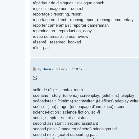
répétiteur de dialogues : dialogue coach
régie : management, control
reportage : reporting, report
reportage en direct : running report, running commentary
reporter cameraman : reporter cameraman
reproduction : reproduction, copy
revue de presse : press review
réservé : reserved, booked
rôle : part
P
by
Thorn
»
09 Dec 2007 18:57
o
S
s
t
salle de régie : control room
scénario : story, (cinéma) screenplay, (téléfilms) teleplay
scénaristes : (cinéma) scriptwriter, (téléfilms) teleplay write
scène : (lieu) stage, (découpage d'une pièce) scene
science-fiction : science fiction, sci-fi
script, scripte : script assistant
second assistant : second assistant
second plan : (image en général) middleground
second rôle : (texte) supporting part