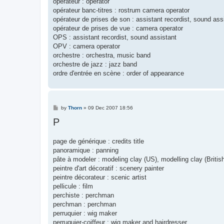
opérateur : operator
opérateur banc-titres : rostrum camera operator
opérateur de prises de son : assistant recordist, sound ass
opérateur de prises de vue : camera operator
OPS : assistant recordist, sound assistant
OPV : camera operator
orchestre : orchestra, music band
orchestre de jazz : jazz band
ordre d'entrée en scène : order of appearance
P
by
Thorn
»
09 Dec 2007 18:56
o
P
s
t
page de générique : credits title
panoramique : panning
pâte à modeler : modeling clay (US), modelling clay (Britis
peintre d'art décoratif : scenery painter
peintre décorateur : scenic artist
pellicule : film
perchiste : perchman
perchman : perchman
perruquier : wig maker
perruquier-coiffeur : wig maker and hairdresser