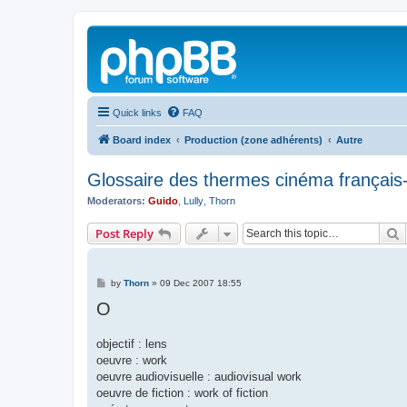
Quick links
FAQ
Board index
Production (zone adhérents)
Autre
Glossaire des thermes cinéma français-
Moderators:
Guido
,
Lully
,
Thorn
S
Post Reply
P
by
Thorn
»
09 Dec 2007 18:55
o
O
s
t
objectif : lens
oeuvre : work
oeuvre audiovisuelle : audiovisual work
oeuvre de fiction : work of fiction