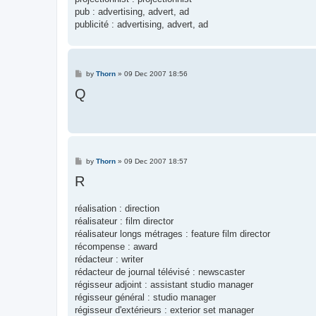
pub : advertising, advert, ad
publicité : advertising, advert, ad
P
by
Thorn
»
09 Dec 2007 18:56
o
Q
s
t
P
by
Thorn
»
09 Dec 2007 18:57
o
R
s
t
réalisation : direction
réalisateur : film director
réalisateur longs métrages : feature film director
récompense : award
rédacteur : writer
rédacteur de journal télévisé : newscaster
régisseur adjoint : assistant studio manager
régisseur général : studio manager
régisseur d'extérieurs : exterior set manager