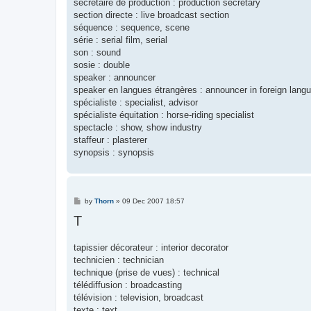
secrétaire de production : production secretary
section directe : live broadcast section
séquence : sequence, scene
série : serial film, serial
son : sound
sosie : double
speaker : announcer
speaker en langues étrangères : announcer in foreign lang
spécialiste : specialist, advisor
spécialiste équitation : horse-riding specialist
spectacle : show, show industry
staffeur : plasterer
synopsis : synopsis
P
by
Thorn
»
09 Dec 2007 18:57
o
T
s
t
tapissier décorateur : interior decorator
technicien : technician
technique (prise de vues) : technical
télédiffusion : broadcasting
télévision : television, broadcast
texte : text