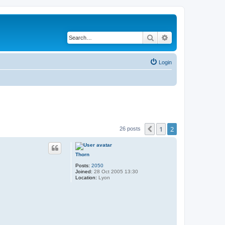
Search
Advanced search
Login
1
2
Previous
26 posts
Thorn
Posts:
2050
Joined:
28 Oct 2005 13:30
Location:
Lyon