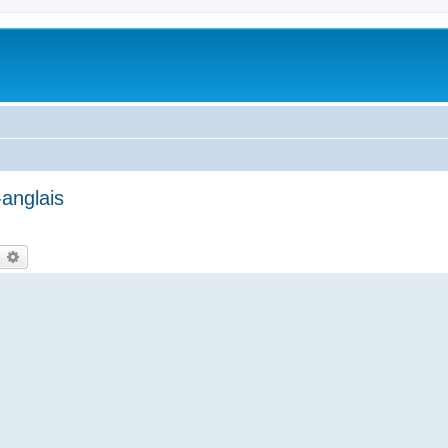
anglais
earch
Advanced search