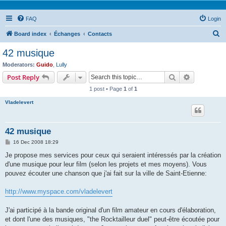
FAQ
Login
S
Board index
Échanges
Contacts
e
42 musique
a
Moderators:
Guido
,
Lully
r
Search
Advanced s
Post Reply
c
1 post • Page
1
of
1
h
Vladelevert
42 musique
P
16 Dec 2008 18:29
o
s
Je propose mes services pour ceux qui seraient intéressés par la création
t
d'une musique pour leur film (selon les projets et mes moyens). Vous
pouvez écouter une chanson que j'ai fait sur la ville de Saint-Etienne:
http://www.myspace.com/vladelevert
J'ai participé à la bande original d'un film amateur en cours d'élaboration,
et dont l'une des musiques, "the Rocktailleur duel" peut-être écoutée pour