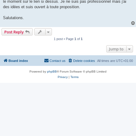
le moment sur le lien si dessus. Je ne suis pas professionnel mais j'ai
des idées et suis ouvert à toute proposition.
Salutations.
Post Reply
1 post • Page
1
of
1
Jump to
Board index
Contact us
Delete cookies
All times are
UTC+01:00
Powered by
phpBB
® Forum Software © phpBB Limited
Privacy
|
Terms