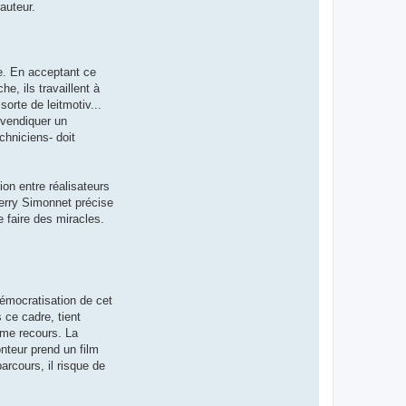
auteur.
le. En acceptant ce
e, ils travaillent à
sorte de leitmotiv...
evendiquer un
chniciens- doit
on entre réalisateurs
ierry Simonnet précise
 faire des miracles.
démocratisation de cet
 ce cadre, tient
time recours. La
onteur prend un film
parcours, il risque de