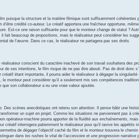
ilm puisque la structure et la matière filmique sont suffisamment cohérentes p
 d’être crédité co-auteur. Le créatif apportera une fraîcheur opportune, même s
épure. Est-ce une raison suffisante pour que le monteur change de statut ? Autr
m, il fait beaucoup de propositions, mais le réalisateur peut considérer les su
ntal de l’œuvre. Dans ce cas, le réalisateur ne partagera pas ses droits.
 réalisateur conscient du caractère inachevé de son travail souhaitera des pro
r de ses intentions, le film risque de ne pas être abouti. Pas de droit donc s’i
 créatif étant importante, il pourra aider le réalisateur à dégager la singularit
cas, le monteur peut considérer qu’il a seulement mis ses compétences traditio
me que son collaborateur a eu une vraie valeur ajoutée.
age. Des scènes anecdotiques ont retenu son attention. Il pense bâtir une histo
transformer un sujet en projet. Comme les situations ne parviennent pas à cré
un bon opérateur-machine pourra apporter de la fluidité aux enchaînements, mais
r créatif interrogera patiemment le réalisateur pour qu’il ravive les appétits in
permettra de dégager l’objectif caché du film et le monteur trouvera le chemin
istinguer dans les rushes le vital de l’accessoire et une progression narrative p