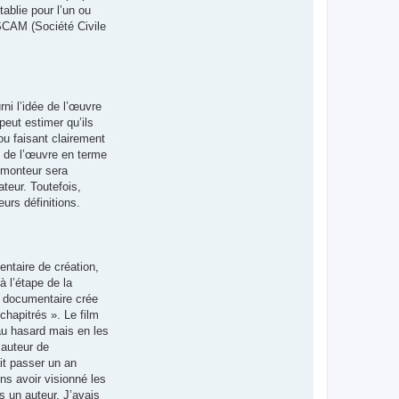
ablie pour l’un ou
 SCAM (Société Civile
rni l’idée de l’œuvre
peut estimer qu’ils
ou faisant clairement
ité de l’œuvre en terme
n monteur sera
ateur. Toutefois,
urs définitions.
entaire de création,
à l’étape de la
e documentaire crée
hapitrés ». Le film
au hasard mais en les
’auteur de
ait passer un an
ns avoir visionné les
s un auteur. J’avais