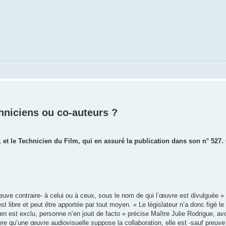
hniciens ou co-auteurs ?
et le Technicien du Film, qui en assuré la publication dans son n° 527. 
euve contraire- à celui ou à ceux, sous le nom de qui l’œuvre est divulguée » . 
t libre et peut être apportée par tout moyen. « Le législateur n’a donc figé le d
’en est exclu, personne n’en jouit de facto » précise Maître Julie Rodrigue, av
dère qu’une œuvre audiovisuelle suppose la collaboration, elle est -sauf preuve 