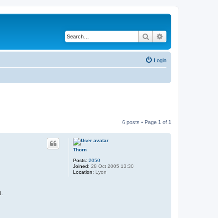
Search
Advanced search
Login
6 posts • Page
1
of
1
Thorn
Posts:
2050
Joined:
28 Oct 2005 13:30
Location:
Lyon
t.