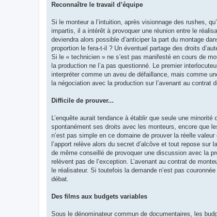
Reconnaître le travail d’équipe
Si le monteur a l’intuition, après visionnage des rushes, qu’i
impartis, il a intérêt à provoquer une réunion entre le réalisa
deviendra alors possible d’anticiper la part du montage dan
proportion le fera-t-il ? Un éventuel partage des droits d’a
Si le « technicien » ne s’est pas manifesté en cours de monta
la production ne l’a pas questionné. Le premier interlocuteur
interpréter comme un aveu de défaillance, mais comme une 
la négociation avec la production sur l’avenant au contrat d
Difficile de prouver...
L’enquête aurait tendance à établir que seule une minorité 
spontanément ses droits avec les monteurs, encore que les j
n’est pas simple en ce domaine de prouver la réelle valeur 
l’apport relève alors du secret d’alcôve et tout repose sur la
de même conseillé de provoquer une discussion avec la pro
relèvent pas de l’exception. L’avenant au contrat de monteu
le réalisateur. Si toutefois la demande n’est pas couronnée 
débat.
Des films aux budgets variables
Sous le dénominateur commun de documentaires, les budget