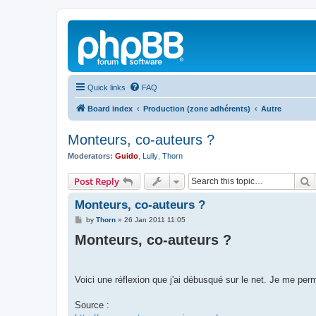
Quick links
FAQ
Board index
Production (zone adhérents)
Autre
Monteurs, co-auteurs ?
Moderators:
Guido
,
Lully
,
Thorn
S
Post Reply
Monteurs, co-auteurs ?
P
by
Thorn
»
26 Jan 2011 11:05
o
Monteurs, co-auteurs ?
s
t
Voici une réflexion que j'ai débusqué sur le net. Je me perm
Source :