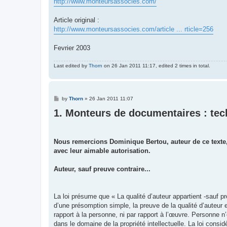
http://www.monteursassocies.com/
Article original :
http://www.monteursassocies.com/article ... rticle=256
Fevrier 2003
Last edited by
Thorn
on 26 Jan 2011 11:17, edited 2 times in total.
P
by
Thorn
»
26 Jan 2011 11:07
o
1. Monteurs de documentaires : tec
s
t
Nous remercions Dominique Bertou, auteur de ce texte, 
avec leur aimable autorisation.
Auteur, sauf preuve contraire...
La loi présume que « La qualité d’auteur appartient -sauf pr
d’une présomption simple, la preuve de la qualité d’auteur es
rapport à la personne, ni par rapport à l’œuvre. Personne n
dans le domaine de la propriété intellectuelle. La loi consi