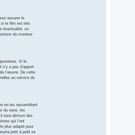
our assurer le
i le film est très
e éventualité, un
ggestions du monteur
positions. Si le
l n’y a pas d’apport
é de l’œuvre. De cette
nnelles au service du
ire en les rassemblant
er du sens, les
 il sera démuni dès
times qui l’ont
 le plus adapté pour
ourra petit à petit se