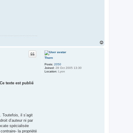
T
o
p
Thorn
Posts:
2050
Joined:
28 Oct 2005 13:30
Location:
Lyon
Ce texte est publié
Toutefois, il s’agit
roit d’auteur ni par
ocate spécialisée
contraire- la propriété