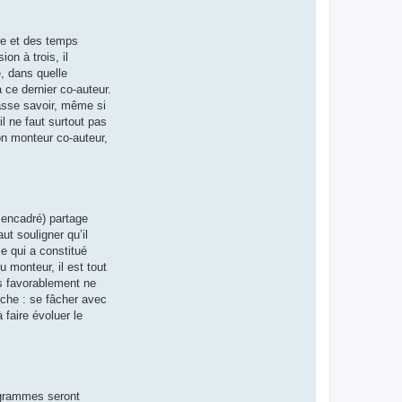
sée et des temps
ion à trois, il
e, dans quelle
 ce dernier co-auteur.
 fasse savoir, même si
il ne faut surtout pas
on monteur co-auteur,
n encadré) partage
t souligner qu’il
e qui a constitué
u monteur, il est tout
es favorablement ne
rche : se fâcher avec
 faire évoluer le
ogrammes seront