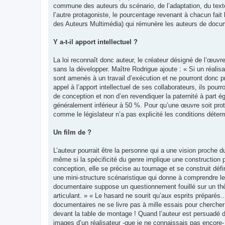
commune des auteurs du scénario, de l’adaptation, du texte 
l’autre protagoniste, le pourcentage revenant à chacun fait
des Auteurs Multimédia) qui rémunère les auteurs de docum
Y a-t-il apport intellectuel ?
La loi reconnaît donc auteur, le créateur désigné de l’œuvre
sans la développer. Maître Rodrigue ajoute : « Si un réalis
sont amenés à un travail d’exécution et ne pourront donc pré
appel à l’apport intellectuel de ses collaborateurs, ils pourr
de conception et non d’en revendiquer la paternité à part ég
généralement inférieur à 50 %. Pour qu’une œuvre soit protég
comme le législateur n’a pas explicité les conditions déter
Un film de ?
L’auteur pourrait être la personne qui a une vision proche du
même si la spécificité du genre implique une construction pl
conception, elle se précise au tournage et se construit dé
une mini-structure scénaristique qui donne à comprendre le
documentaire suppose un questionnement fouillé sur un thè
articulant. » « Le hasard ne sourit qu’aux esprits préparés..
documentaires ne se livre pas à mille essais pour chercher d
devant la table de montage ! Quand l’auteur est persuadé d
images d’un réalisateur -que je ne connaissais pas encore- 