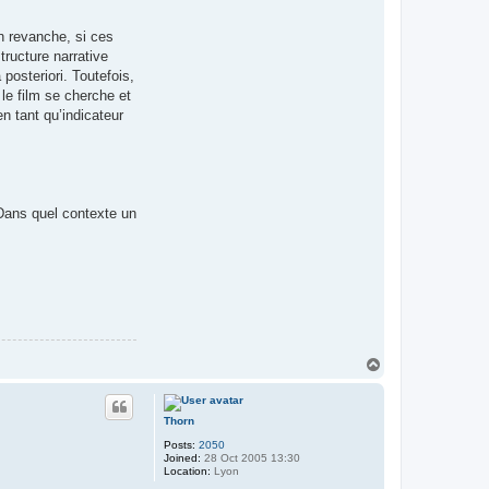
En revanche, si ces
tructure narrative
posteriori. Toutefois,
 le film se cherche et
n tant qu’indicateur
 Dans quel contexte un
T
o
p
Thorn
Posts:
2050
Joined:
28 Oct 2005 13:30
Location:
Lyon