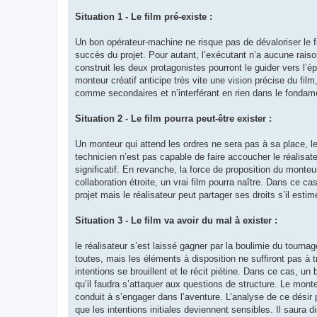
Situation 1 - Le film pré-existe :
Un bon opérateur-machine ne risque pas de dévaloriser le f
succès du projet. Pour autant, l’exécutant n’a aucune raison
construit les deux protagonistes pourront le guider vers l’
monteur créatif anticipe très vite une vision précise du fil
comme secondaires et n’interférant en rien dans le fondame
Situation 2 - Le film pourra peut-être exister :
Un monteur qui attend les ordres ne sera pas à sa place, le
technicien n’est pas capable de faire accoucher le réalisateu
significatif. En revanche, la force de proposition du monteur
collaboration étroite, un vrai film pourra naître. Dans ce 
projet mais le réalisateur peut partager ses droits s’il esti
Situation 3 - Le film va avoir du mal à exister :
le réalisateur s’est laissé gagner par la boulimie du tourn
toutes, mais les éléments à disposition ne suffiront pas à 
intentions se brouillent et le récit piétine. Dans ce cas, 
qu’il faudra s’attaquer aux questions de structure. Le monteu
conduit à s’engager dans l’aventure. L’analyse de ce désir 
que les intentions initiales deviennent sensibles. Il saura d