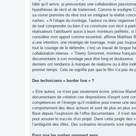
hâte qu’il arrive, je pressentais une collaboration passionnan
hypothèses de récit et de traitement. Comme le souligne Caro
sa vision première du rêve tout en intégrant la réalité conc
rushes. » A l’étape du montage, l’auteur va donc organiser l
de tout comprendre ou bien il va construire son récit à par
réalisateurs l’attribuent aussi à leurs monteurs préférés, si 
considère mon apport comme essentiel, affirme Matthias B
a une intention, une stratégie de tournage, mais pas toujours
tout le courage de le défendre, c’est un travail de longue h
collaboration intense. » Thierry Simonnet, monteur français 
documentaire à son montage peut être long et douloureux. C
derniers ont tendance à manquer de réalisme ou à être indé
premier temps. Cela ne signifie pas que le film n’a pas de pèr
Des techniciens « border line » ?
« Etre auteur, ce n’est pas seulement écrire, précise Mariel
documentaire de création ces dispositions d’esprit sont c
compétences et l’énergie qu’il mobilise pour mener une œuvr
comportement des deux acteurs et sont de plus en plus sou
flous depuis l’explosion de l’offre documentaire , il n’est do
pour assurer le succès d’un projet. Dans cette jungle des v
l’ambiguïté des rôles. Des scénarios récurrents sont repéra
Pour que les rushes prennent sens