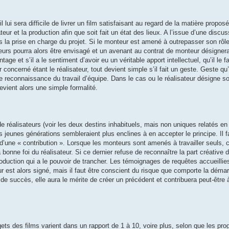
l lui sera difficile de livrer un film satisfaisant au regard de la matière propo
teur et la production afin que soit fait un état des lieux. A l’issue d’une discuss
s la prise en charge du projet. Si le monteur est amené à outrepasser son rôl
uteurs pourra alors être envisagé et un avenant au contrat de monteur désignera
ge et s’il a le sentiment d’avoir eu un véritable apport intellectuel, qu’il le
 concerné étant le réalisateur, tout devient simple s’il fait un geste. Geste qu’
reconnaissance du travail d’équipe. Dans le cas ou le réalisateur désigne s
evient alors une simple formalité.
de réalisateurs (voir les deux destins inhabituels, mais non uniques relatés e
eunes générations sembleraient plus enclines à en accepter le principe. Il fau
d’une « contribution ». Lorsque les monteurs sont amenés à travailler seuls, c
 bonne foi du réalisateur. Si ce dernier refuse de reconnaître la part créative d
duction qui a le pouvoir de trancher. Les témoignages de requêtes accueilli
r est alors signé, mais il faut être conscient du risque que comporte la déma
de succès, elle aura le mérite de créer un précédent et contribuera peut-être à
s des films varient dans un rapport de 1 à 10, voire plus, selon que les pr