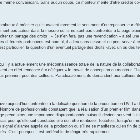
-être même convaincant. Sans aucun doute, ce monteur mérite d’être crédité co-
mbreux à préciser qu’ils avaient rarement le sentiment d’outrepasser leur rô
iment pas auteur dans la mesure où ils ne sont pas confrontés à la page blanch
citer un partage des droits : « Je n’en ferai pas une revendication » a été une 
 différents partenaires est normal, il a lieu sans cesse et ne peut servir à r
 particulier, la question d’un éventuel partage des droits -avec un ou des te
u’il y a actuellement une méconnaissance totale de la nature de la collaborati
aient en effet tendance à « déléguer » le travail de conception au monteur. Th
nous prennent pour des colleurs. Paradoxalement, ils demandent aux colleurs de
uve aujourd’hui confrontée à la délicate question de la production en DV. La 
s. Nombre de professionnels constatent que la réalisation d’un premier film dans
age prend alors une importance disproportionnée puisqu’il devient souvent l’ul
is pour qu’elle soit constatée elle doit être rétribuée. Toutefois, lorsqu’un m
 le signal d’alarme auprès de la production ou s’il ne se manifeste qu’en fin de 
rés. C’est pourquoi il est préférable de réagir très rapidement.