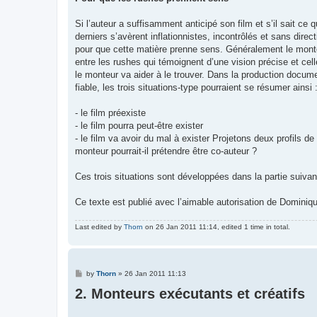
Si l’auteur a suffisamment anticipé son film et s’il sait ce 
derniers s’avèrent inflationnistes, incontrôlés et sans direc
pour que cette matière prenne sens. Généralement le monteur 
entre les rushes qui témoignent d’une vision précise et cell
le monteur va aider à le trouver. Dans la production documen
fiable, les trois situations-type pourraient se résumer ainsi 
- le film préexiste
- le film pourra peut-être exister
- le film va avoir du mal à exister Projetons deux profils d
monteur pourrait-il prétendre être co-auteur ?
Ces trois situations sont développées dans la partie suivant
Ce texte est publié avec l’aimable autorisation de Dominiq
Last edited by
Thorn
on 26 Jan 2011 11:14, edited 1 time in total.
P
by
Thorn
»
26 Jan 2011 11:13
o
2. Monteurs exécutants et créatifs
s
t