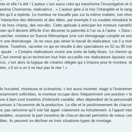
te et elle l’a été ! L’auteur c’est aussi celui qui transforme l’investigation et 
line Chomienne, réalisatrice : « L’auteur gère à la fois l’intangible et le tang
rète qu’il a repérée. Le monteur ne travaille pas sur la même matière, son rêve
’interaction des éléments et des idées, par exemple il va soudain introduire l
tir du hors champ, des non-dits. Cette aptitude à anticiper les moteurs narrati
bien qu’il devient difficile d’en décerner la paternité à l’un ou à l’autre. « Dan
uercher, monteur en Suisse Alémanique (voir son témoignage complet en encad
 une dramaturgie. Je ne veux pas renier le travail du réalisateur, car il a mont
aleine. Toutefois, raconter ce qui en résulte à des spectateurs en 52 ou 90 minu
ajoute : « Certains réalisateurs vivent une sorte de baby-blues. Le chemin qui
’est normal qu’un technicien tout frais accueille ces réalisateurs épuisés vo
cis, c’est alors la logique de création obligée qui s’impose pour le monteur, 
e, s’il en a un il ne faut pas le nier ! »
le Isssartel, monteuse et scénariste, c’est aussi inventer, réagir à l’événement
onstamment sollicitées, le monteur occupe donc fréquemment une position « bo
e à bien sont toutefois d’intensité variable, elles dépendent de la personnali
mises à l’économie de la production. Le rôle et le positionnement de chacun
nc pas rarissime qu’il soit fait appel -clairement ou fortuitement- à l’apport int
ariables, examiner la part inventive de chacun devrait permettre de mieux cer
bles, ils peuvent se décliner en trois situations-types de montage.