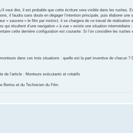
qu’il veut dire, il est probable que cette écriture sera visible dans les rushes. 
tions, il faudra sans doute en dégager l’intention principale, puis élaborer une s
« sauvera » le film par instinct, il se chargera de ce travail de réalisation a 
es qui résultent d’une navigation « à vue » existe une situation intermédiaire :
taire cette dernière configuration est courante. Si l’on considère les rushes e
:
e monteurs dans ces trois situations : quelle est la part inventive de chacun ?
e de l’article : Monteurs exécutants et créatifs
ue Bertou et du Technicien du Film.