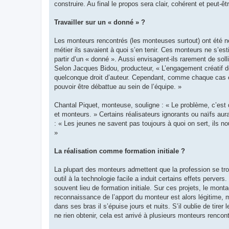
construire. Au final le propos sera clair, cohérent et peut
Travailler sur un « donné » ?
Les monteurs rencontrés (les monteuses surtout) ont été no
métier ils savaient à quoi s’en tenir. Ces monteurs ne s’est
partir d’un « donné ». Aussi envisagent-ils rarement de solli
Selon Jacques Bidou, producteur, « L’engagement créatif des
quelconque droit d’auteur. Cependant, comme chaque cas est
pouvoir être débattue au sein de l’équipe. »
Chantal Piquet, monteuse, souligne : « Le problème, c’est q
et monteurs. » Certains réalisateurs ignorants ou naïfs aur
: « Les jeunes ne savent pas toujours à quoi on sert, ils 
»
La réalisation comme formation initiale ?
La plupart des monteurs admettent que la profession se tro
outil à la technologie facile a induit certains effets perver
souvent lieu de formation initiale. Sur ces projets, le mont
reconnaissance de l’apport du monteur est alors légitime, ma
dans ses bras il s’épuise jours et nuits. S’il oublie de tirer
ne rien obtenir, cela est arrivé à plusieurs monteurs rencont