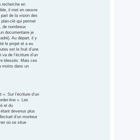
la recherche en
ible, il met en oeuvre
 part de la vision des
e plan-clé qui permet
fs, de nombreux
s un documentaire je
ré). Au départ, il y
é le projet et a eu
tes est le fruit d’une
 va de l’écriture d’un
ire blessés. Mais ces
du moins dans un
 ». Sur l’écriture d’un
rder-line ». Les
té et du
 étant devenus plus
ellectuel d’un monteur
ner où se situe