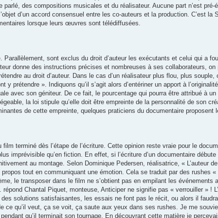
parlé, des compositions musicales et du réalisateur. Aucune part n’est pré-ét
 l’objet d’un accord consensuel entre les co-auteurs et la production. C’est la
entaires lorsque leurs œuvres sont télédiffusées.
. Parallèlement, sont exclus du droit d’auteur les exécutants et celui qui a fou
ateur donne des instructions précises et nombreuses à ses collaborateurs, on 
tendre au droit d’auteur. Dans le cas d’un réalisateur plus flou, plus souple, 
ont y prétendre ». Indiquons qu’il s’agit alors d’entériner un apport à l’original
ale avec son géniteur. De ce fait, le pourcentage qui pourra être attribué à u
eable, la loi stipule qu’elle doit être empreinte de la personnalité de son cré
minantes de cette empreinte, quelques praticiens du documentaire proposent le
 film terminé dès l’étape de l’écriture. Cette opinion reste vraie pour le docum
us imprévisible qu’en fiction. En effet, si l’écriture d’un documentaire débute 
finitivement au montage. Selon Dominique Pedersen, réalisatrice, « L’auteur d
 propos tout en communiquant une émotion. Cela se traduit par des rushes « c
me, le transposer dans le film ne s’obtient pas en empilant les événements 
. répond Chantal Piquet, monteuse, Anticiper ne signifie pas « verrouiller » ! L
es solutions satisfaisantes, les essais ne font pas le récit, ou alors il faudr
e ce qu’il veut, ça se voit, ça saute aux yeux dans ses rushes. Je me souvie
pendant qu’il terminait son tournage. En découvrant cette matière je percevai