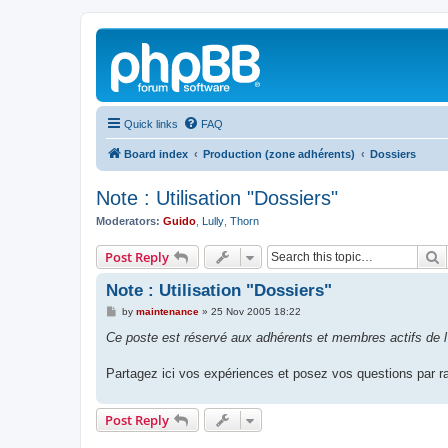
Quick links
FAQ
Board index
Production (zone adhérents)
Dossiers
Note : Utilisation "Dossiers"
Moderators:
Guido
,
Lully
,
Thorn
S
Post Reply
Note : Utilisation "Dossiers"
P
by
maintenance
»
25 Nov 2005 18:22
o
s
Ce poste est réservé aux adhérents et membres actifs de l
t
Partagez ici vos expériences et posez vos questions par ra
Post Reply