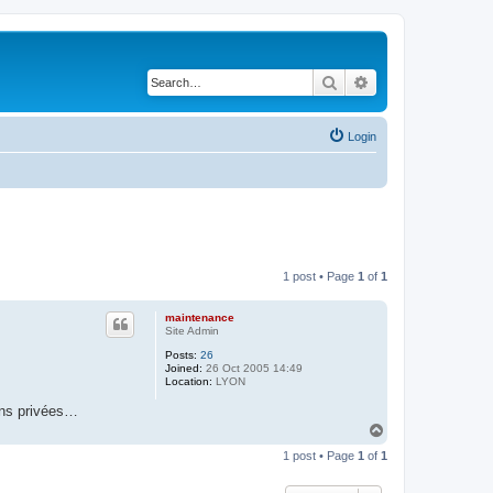
Search
Advanced search
Login
1 post • Page
1
of
1
maintenance
Site Admin
Posts:
26
Joined:
26 Oct 2005 14:49
Location:
LYON
ions privées…
T
o
1 post • Page
1
of
1
p